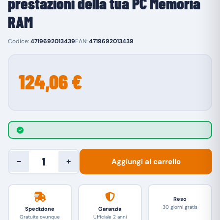
prestazioni della tua PC Memoria
RAM
Codice:
4719692013439
EAN:
4719692013439
124,06 €
Aggiungi al carrello
−
+
Reso
30 giorni gratis
Spedizione
Garanzia
Gratuita ovunque
Ufficiale 2 anni