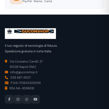
PayPal · Klarna · Carta
Il tuo negozio di tecnologia di fiducia.
Spedizione gratuita in tutta Italia.
Via Consalvo Carelli, 27
80128 Napoli (NA)
info@guconshop.it
338 887 4507
P.IVA IT08453591219
REA NA-959608