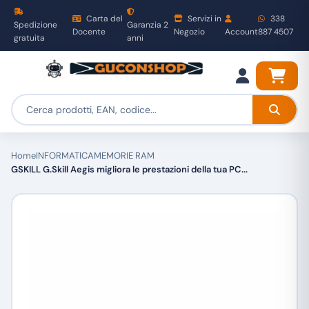
Carta del
Servizi in
338
Spedizione
Garanzia 2
Docente
Negozio
Account
887 4507
gratuita
anni
Home
INFORMATICA
MEMORIE RAM
GSKILL G.Skill Aegis migliora le prestazioni della tua PC...