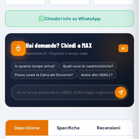
Chiedici info su WhatsApp
Hai domande? Chiedi a MAX
AI
Assistente AI • Risposte in tempo reale
In quanto tempo arriva?
Quali sono le caratteristiche?
Posso usare la Carta del Docente?
Avete altri GSKILL?
Descrizione
Specifiche
Recensioni