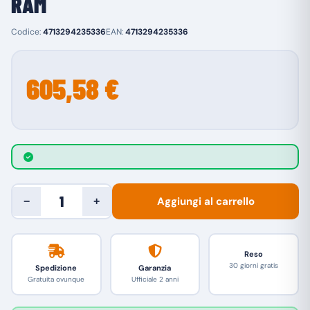
RAM
Codice:
4713294235336
EAN:
4713294235336
605,58 €
Aggiungi al carrello
−
+
Reso
30 giorni gratis
Spedizione
Garanzia
Gratuita ovunque
Ufficiale 2 anni