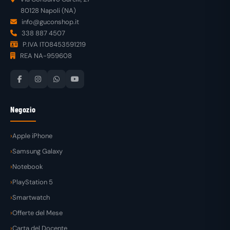
80128 Napoli (NA)
info@guconshop.it
338 887 4507
P.IVA IT08453591219
REA NA-959608
Negozio
Apple iPhone
Samsung Galaxy
Notebook
PlayStation 5
Smartwatch
Offerte del Mese
Carta del Docente