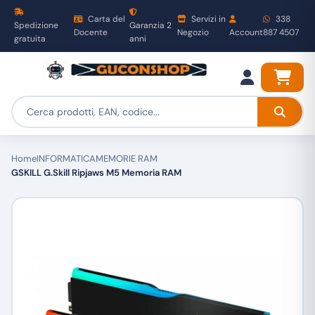
Carta del
Servizi in
338
Spedizione
Garanzia 2
Docente
Negozio
Account
887 4507
gratuita
anni
Home
INFORMATICA
MEMORIE RAM
GSKILL G.Skill Ripjaws M5 Memoria RAM