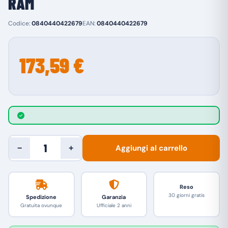
RAM
Codice:
0840440422679
EAN:
0840440422679
173,59 €
Aggiungi al carrello
−
+
Reso
30 giorni gratis
Spedizione
Garanzia
Gratuita ovunque
Ufficiale 2 anni