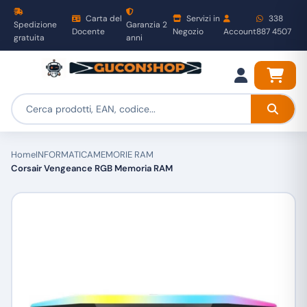
Carta del
Servizi in
338
Spedizione
Garanzia 2
Docente
Negozio
Account
887 4507
gratuita
anni
Home
INFORMATICA
MEMORIE RAM
Corsair Vengeance RGB Memoria RAM