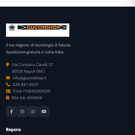
Il tuo negozio di tecnologia di fiducia.
Spedizione gratuita in tutta Italia.
Via Consalvo Carelli, 27
80128 Napoli (NA)
info@guconshop.it
338 887 4507
P.IVA IT08453591219
REA NA-959608
Negozio