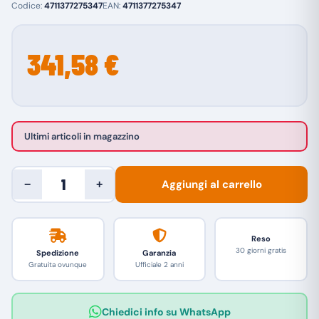
Codice:
4711377275347
EAN:
4711377275347
341,58 €
Ultimi articoli in magazzino
Aggiungi al carrello
−
+
Reso
30 giorni gratis
Spedizione
Garanzia
Gratuita ovunque
Ufficiale 2 anni
Chiedici info su WhatsApp