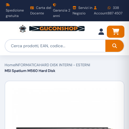
Carta del
Servizi in
338
Spedizione
Garanzia 2
Docente
Negozio
Account
887 4507
gratuita
anni
Home
INFORMATICA
HARD DISK INTERNI - ESTERNI
MSI Spatium M560 Hard Disk