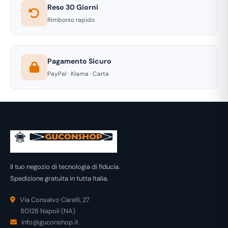
Reso 30 Giorni
Rimborso rapido
Pagamento Sicuro
PayPal · Klarna · Carta
Il tuo negozio di tecnologia di fiducia.
Spedizione gratuita in tutta Italia.
Via Consalvo Carelli, 27
80128 Napoli (NA)
info@guconshop.it