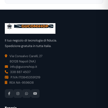
Il tuo negozio di tecnologia di fiducia.
Spedizione gratuita in tutta Italia.
Via Consalvo Carelli, 27
80128 Napoli (NA)
info@guconshop.it
338 887 4507
P.IVA IT08453591219
REA NA-959608
Negozio