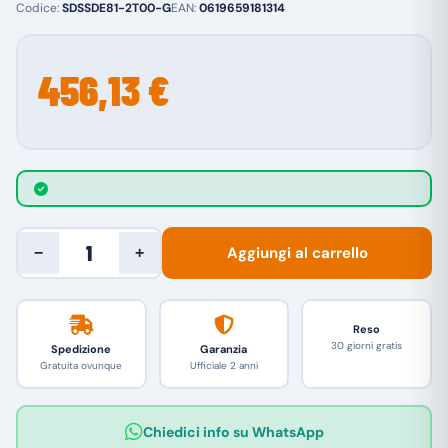
Codice:
SDSSDE81-2T00-G
EAN:
0619659181314
456,13 €
Aggiungi al carrello
−
+
Reso
30 giorni gratis
Spedizione
Garanzia
Gratuita ovunque
Ufficiale 2 anni
Chiedici info su WhatsApp