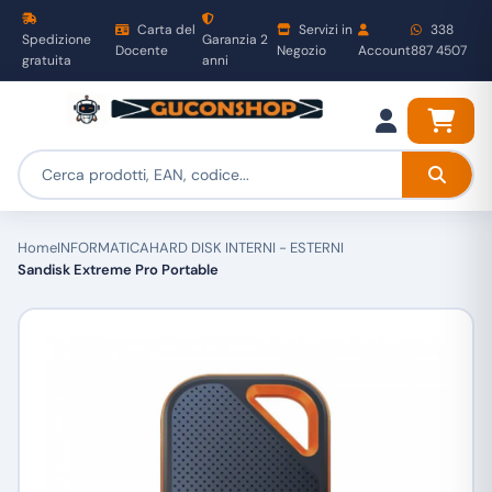
Carta del
Servizi in
338
Spedizione
Garanzia 2
Docente
Negozio
Account
887 4507
gratuita
anni
Home
INFORMATICA
HARD DISK INTERNI - ESTERNI
Sandisk Extreme Pro Portable