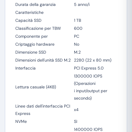
Durata della garanzia
5 anno/i
Caratteristiche
Capacità SSD
1 TB
Classificazione per TBW
600
Componente per
PC
Criptaggio hardware
No
Dimensione SSD
M.2
Dimensioni dell'unità SSD M.2
2280 (22 x 80 mm)
Interfaccia
PCI Express 5.0
1300000 IOPS
(Operazioni
Lettura casuale (4KB)
i input/output per
secondo)
Linee dati dell'interfaccia PCI
x4
Express
NVMe
Sì
1400000 IOPS