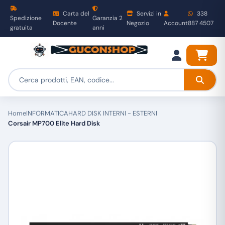
Carta del
Servizi in
338
Spedizione
Garanzia 2
Docente
Negozio
Account
887 4507
gratuita
anni
Home
INFORMATICA
HARD DISK INTERNI - ESTERNI
Corsair MP700 Elite Hard Disk