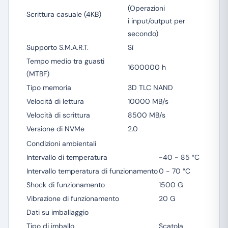
(Operazioni
Scrittura casuale (4KB)
i input/output per
secondo)
Supporto S.M.A.R.T.
Sì
Tempo medio tra guasti
1600000 h
(MTBF)
Tipo memoria
3D TLC NAND
Velocità di lettura
10000 MB/s
Velocità di scrittura
8500 MB/s
Versione di NVMe
2.0
Condizioni ambientali
Intervallo di temperatura
-40 - 85 °C
Intervallo temperatura di funzionamento
0 - 70 °C
Shock di funzionamento
1500 G
Vibrazione di funzionamento
20 G
Dati su imballaggio
Tipo di imballo
Scatola