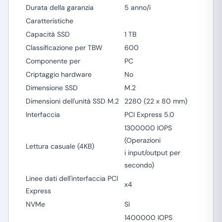
Durata della garanzia
5 anno/i
Caratteristiche
Capacità SSD
1 TB
Classificazione per TBW
600
Componente per
PC
Criptaggio hardware
No
Dimensione SSD
M.2
Dimensioni dell'unità SSD M.2
2280 (22 x 80 mm)
Interfaccia
PCI Express 5.0
1300000 IOPS
(Operazioni
Lettura casuale (4KB)
i input/output per
secondo)
Linee dati dell'interfaccia PCI
x4
Express
NVMe
Sì
1400000 IOPS