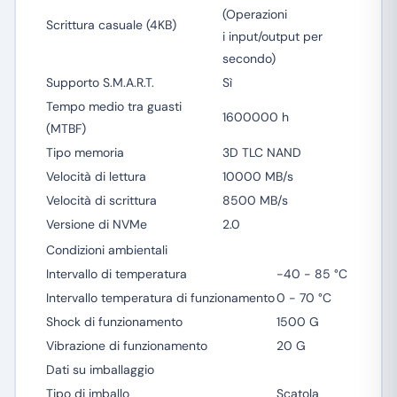
(Operazioni
Scrittura casuale (4KB)
i input/output per
secondo)
Supporto S.M.A.R.T.
Sì
Tempo medio tra guasti
1600000 h
(MTBF)
Tipo memoria
3D TLC NAND
Velocità di lettura
10000 MB/s
Velocità di scrittura
8500 MB/s
Versione di NVMe
2.0
Condizioni ambientali
Intervallo di temperatura
-40 - 85 °C
Intervallo temperatura di funzionamento
0 - 70 °C
Shock di funzionamento
1500 G
Vibrazione di funzionamento
20 G
Dati su imballaggio
Tipo di imballo
Scatola