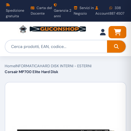
Carta del
Servizi in
338
Spedizione
Garanzia 2
Docente
Negozio
Account
887 4507
gratuita
anni
Home
INFORMATICA
HARD DISK INTERNI - ESTERNI
Corsair MP700 Elite Hard Disk