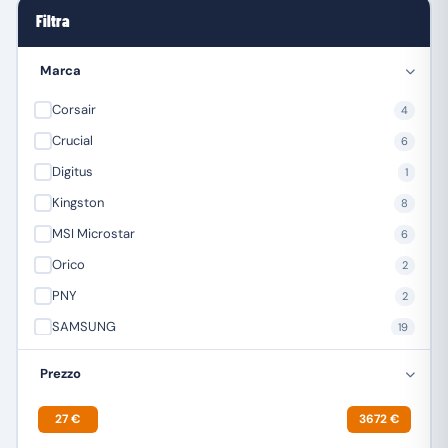
Filtra
Marca
Corsair
4
Crucial
6
Digitus
1
Kingston
8
MSI Microstar
6
Orico
2
PNY
2
SAMSUNG
19
Sandisk
22
Prezzo
SEAGATE
8
27 €
3672 €
Supermicro
1