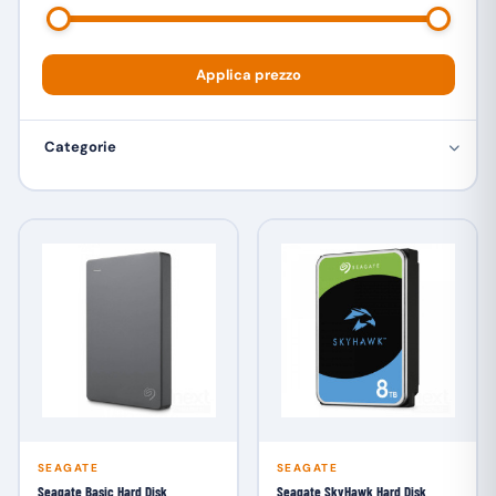
Toshiba
1
Western Digital
17
Applica prezzo
Categorie
SEAGATE
SEAGATE
Seagate Basic Hard Disk
Seagate SkyHawk Hard Disk