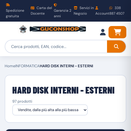
Carta del
Servizi in
338
Spedizione
Garanzia 2
Docente
Negozio
Account
887 4507
gratuita
anni
Home
INFORMATICA
HARD DISK INTERNI - ESTERNI
HARD DISK INTERNI - ESTERNI
97 prodotti