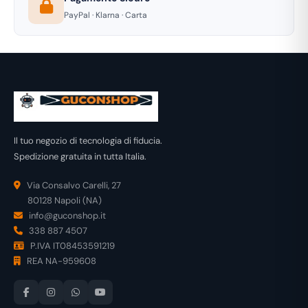
PayPal · Klarna · Carta
Il tuo negozio di tecnologia di fiducia.
Spedizione gratuita in tutta Italia.
Via Consalvo Carelli, 27
80128 Napoli (NA)
info@guconshop.it
338 887 4507
P.IVA IT08453591219
REA NA-959608