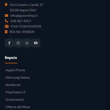
Via Consalvo Carelli, 27
80128 Napoli (NA)
info@guconshop.it
338 887 4507
P.IVA IT08453591219
REA NA-959608
Negozio
Apple iPhone
Samsung Galaxy
Notebook
PlayStation 5
Smartwatch
Offerte del Mese