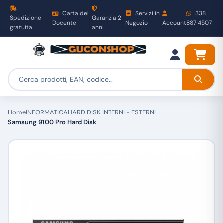
Carta del
Servizi in
338
Spedizione
Garanzia 2
Docente
Negozio
Account
887 4507
gratuita
anni
Home
INFORMATICA
HARD DISK INTERNI - ESTERNI
Samsung 9100 Pro Hard Disk