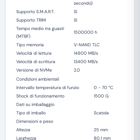
secondo)
Supporto S.M.A.R.T.
Sì
Supporto TRIM
Sì
Tempo medio tra guasti
1500000 h
(MTBF)
Tipo memoria
V-NAND TLC
Velocità di lettura
14800 MB/s
Velocità di scrittura
13400 MB/s
Versione di NVMe
2.0
Condizioni ambientali
Intervallo temperatura di funzio
0 - 70 °C
Shock di funzionamento
1500 G
Dati su imballaggio
Tipo di imballo
Scatola
Dimensioni e peso
Altezza
25 mm
Larghezza
80,1 mm