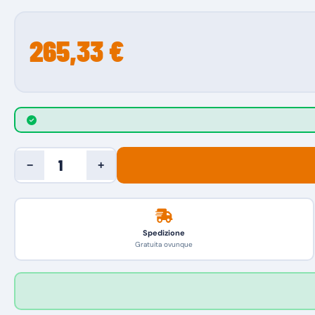
265,33 €
−
+
Spedizione
Gratuita ovunque