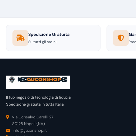
Spedizione Gratuita
Gar
Su tutti gli ordini
Prod
Il tuo negozio di tecnologia di fiducia.
Spedizione gratuita in tutta Italia.
Via Consalvo Carelli, 27
80128 Napoli (NA)
info@guconshop.it