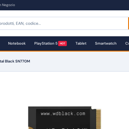
in Negozio
Notebook
PlayStation 5
Tablet
Smartwatch
Cu
HOT
tal Black SN770M