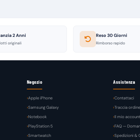
anzia 2 Anni
Reso 30 Giorni
otti originali
Rimborso rapido
Negozio
Assistenza
Apple iPhone
Contattaci
Samsung Galaxy
Traccia ordin
Notebook
Il mio accoun
PlayStation 5
FAQ — Domand
Smartwatch
Spedizioni & C