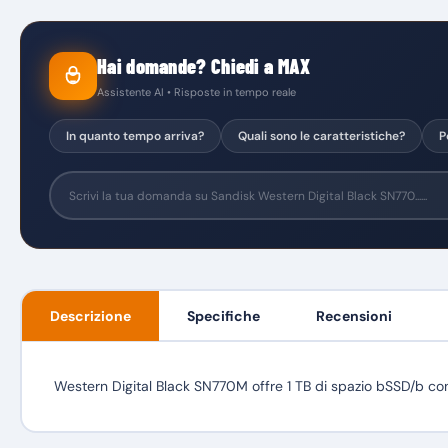
Hai domande? Chiedi a MAX
Assistente AI • Risposte in tempo reale
In quanto tempo arriva?
Quali sono le caratteristiche?
P
Descrizione
Specifiche
Recensioni
Western Digital Black SN770M offre 1 TB di spazio bSSD/b con 