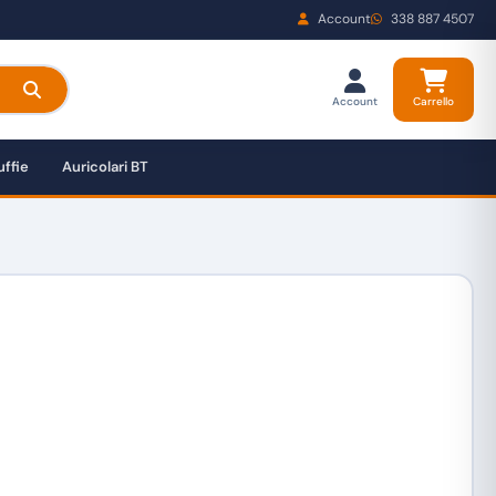
Account
338 887 4507
Account
Carrello
ffie
Auricolari BT