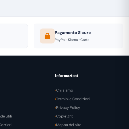
Pagamento Sicuro
PayPal · Klarna · Carta
Informazioni
Chi siamo
e
Termini e Condizioni
t
Privacy Policy
e utili
Copyright
orrieri
Mappa del sito