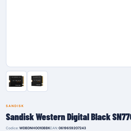
SANDISK
Sandisk Western Digital Black SN7
Codice:
WDBDNH0010BBK
EAN:
0619659207243