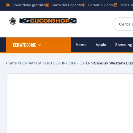
Spedizione gratuita
Carta del Docente
Garanzia 2 anni
Servizi 
CATEGORIE
Home
Apple
Samsung
Home
INFORMATICA
HARD DISK INTERNI - ESTERNI
Sandisk Western Digi