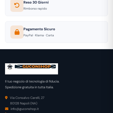
Reso 30 Giorni
Rimborso rapido
Pagamento Sicuro
PayPal · Klarna · Carta
Il tuo negozio di tecnologia di fiducia.
Spedizione gratuita in tutta Italia.
Via Consalvo Carelli, 27
80128 Napoli (NA)
info@guconshop.it