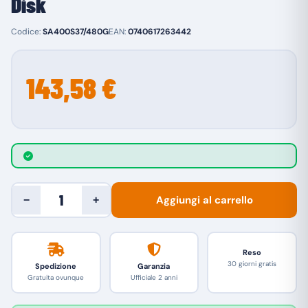
Disk
Codice:
SA400S37/480G
EAN:
0740617263442
143,58 €
Aggiungi al carrello
−
+
Reso
30 giorni gratis
Spedizione
Garanzia
Gratuita ovunque
Ufficiale 2 anni