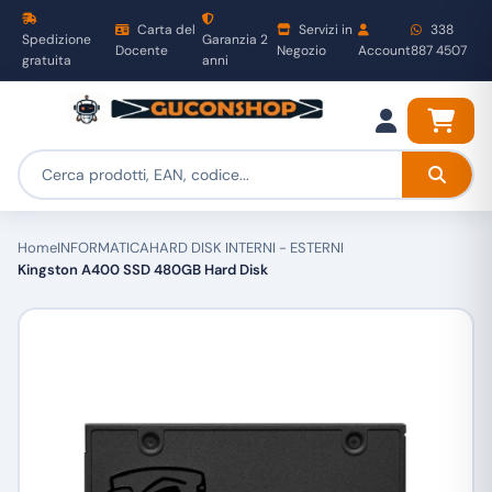
Carta del
Servizi in
338
Spedizione
Garanzia 2
Docente
Negozio
Account
887 4507
gratuita
anni
Home
INFORMATICA
HARD DISK INTERNI - ESTERNI
Kingston A400 SSD 480GB Hard Disk