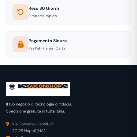
Reso 30 Giorni
Rimborso rapido
Pagamento Sicuro
PayPal · Klarna · Carta
Il tuo negozio di tecnologia di fiducia.
Spedizione gratuita in tutta Italia.
Via Consalvo Carelli, 27
80128 Napoli (NA)