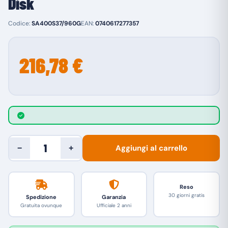
Disk
Codice:
SA400S37/960G
EAN:
0740617277357
216,78 €
Aggiungi al carrello
−
+
Reso
30 giorni gratis
Spedizione
Garanzia
Gratuita ovunque
Ufficiale 2 anni