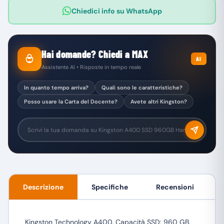
Chiedici info su WhatsApp
Hai domande? Chiedi a MAX
AI
Assistente AI • Risposte in tempo reale
In quanto tempo arriva?
Quali sono le caratteristiche?
Posso usare la Carta del Docente?
Avete altri Kingston?
Descrizione
Specifiche
Recensioni
Kingston Technology A400. Capacità SSD: 960 GB,