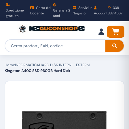
Carta del
Servizi in
338
Spedizione
Garanzia 2
Docente
Negozio
Account
887 4507
gratuita
anni
Home
INFORMATICA
HARD DISK INTERNI - ESTERNI
Kingston A400 SSD 960GB Hard Disk