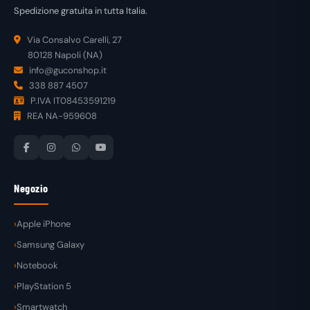
Spedizione gratuita in tutta Italia.
Via Consalvo Carelli, 27
80128 Napoli (NA)
info@guconshop.it
338 887 4507
P.IVA IT08453591219
REA NA-959608
Negozio
Apple iPhone
Samsung Galaxy
Notebook
PlayStation 5
Smartwatch