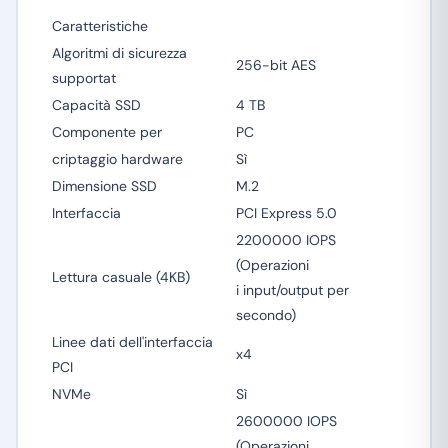
Caratteristiche
Algoritmi di sicurezza
256-bit AES
supportat
Capacità SSD
4 TB
Componente per
PC
criptaggio hardware
Sì
Dimensione SSD
M.2
Interfaccia
PCI Express 5.0
2200000 IOPS
(Operazioni
Lettura casuale (4KB)
i input/output per
secondo)
Linee dati dell'interfaccia
x4
PCI
NVMe
Sì
2600000 IOPS
(Operazioni