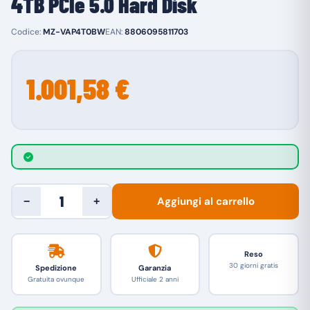
4TB PCIe 5.0 Hard Disk
Codice:
MZ-VAP4T0BW
EAN:
8806095811703
1.001,58 €
Aggiungi al carrello
−
+
Reso
30 giorni gratis
Spedizione
Garanzia
Gratuita ovunque
Ufficiale 2 anni