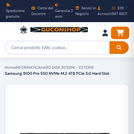
Carta del
Servizi in
338
Spedizione
Garanzia 2
Docente
Negozio
Account
887 4507
gratuita
anni
Home
INFORMATICA
HARD DISK INTERNI - ESTERNI
Samsung 9100 Pro SSD NVMe M.2 4TB PCIe 5.0 Hard Disk