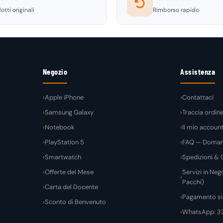
otti originali
Rimborso rapido
Negozio
Assistenza
Apple iPhone
Contattaci
Samsung Galaxy
Traccia ordin
Notebook
Il mio accoun
PlayStation 5
FAQ — Domand
Smartwatch
Spedizioni & C
Offerte del Mese
Servizi in Nego
Pacchi)
Carta del Docente
Pagamento si
Sconto di Benvenuto
WhatsApp: 3