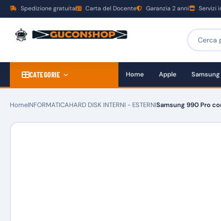
Spedizione gratuita
Carta del Docente
Garanzia 2 anni
Servizi 
CATEGORIE
Home
Apple
Samsung
Home
INFORMATICA
HARD DISK INTERNI - ESTERNI
Samsung 990 Pro con 