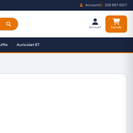
Account
338 887 4507
Account
Carrello
ffie
Auricolari BT