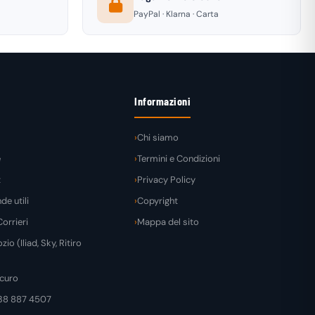
PayPal · Klarna · Carta
Informazioni
Chi siamo
e
Termini e Condizioni
t
Privacy Policy
e utili
Copyright
orrieri
Mappa del sito
zio (Iliad, Sky, Ritiro
curo
38 887 4507