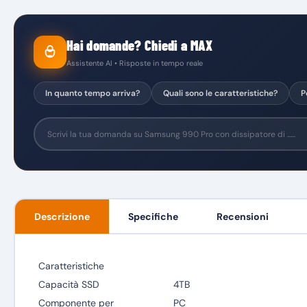
Hai domande? Chiedi a MAX
Assistente AI • Risposte in tempo reale
In quanto tempo arriva?
Quali sono le caratteristiche?
P
Descrizione
Specifiche
Recensioni
Caratteristiche
Capacità SSD
4TB
Componente per
PC