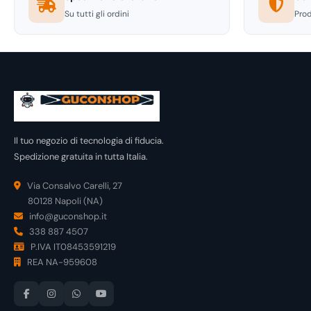
Su tutti gli ordini
Prod
Il tuo negozio di tecnologia di fiducia.
Spedizione gratuita in tutta Italia.
Via Consalvo Carelli, 27
80128 Napoli (NA)
info@guconshop.it
338 887 4507
P.IVA IT08453591219
REA NA-959608