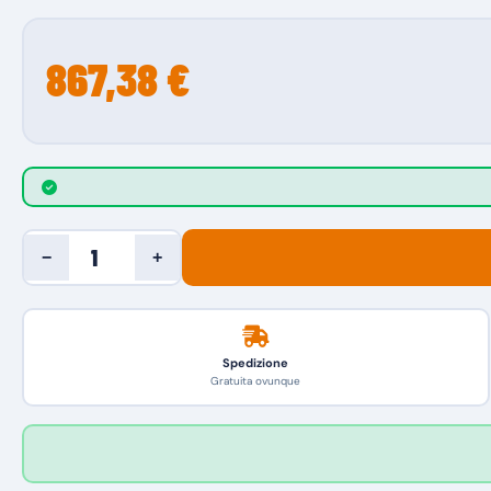
867,38 €
−
+
Spedizione
Gratuita ovunque