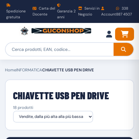
Carta del
Servizi in
338
Spedizione
Garanzia 2
Docente
Negozio
Account
887 4507
gratuita
anni
Home
INFORMATICA
CHIAVETTE USB PEN DRIVE
CHIAVETTE USB PEN DRIVE
18 prodotti