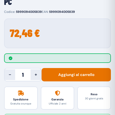
PC
Codice:
5999094005839
EAN:
5999094005839
72,46 €
Aggiungi al carrello
−
+
Reso
30 giorni gratis
Spedizione
Garanzia
Gratuita ovunque
Ufficiale 2 anni