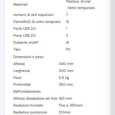
Plastica, Acciai
Materiali
, Vetro temperato
numero di slot espansivi
7
Pannello(i) di vetro temprato
Sì
Porte USB 2.0
1
Porte USB 3.0
2
Pulsante on/off
Sì
Tipo
PC
Dimensioni e peso
Altezza
440 mm
Larghezza
200 mm
Peso
5,6 kg
Profondità
350 mm
Raffreddamento
Altezza dissipatore ad Aria
160 mm
Radiatore frontale
Fino a 360mm
Radiatore posteriore
120mm