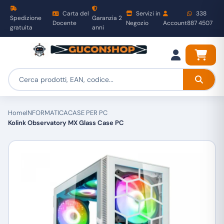
Carta del
Servizi in
338
Spedizione
Garanzia 2
Docente
Negozio
Account
887 4507
gratuita
anni
Home
INFORMATICA
CASE PER PC
Kolink Observatory MX Glass Case PC