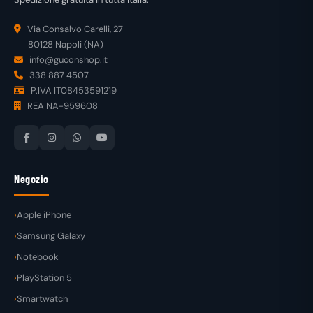
Via Consalvo Carelli, 27
80128 Napoli (NA)
info@guconshop.it
338 887 4507
P.IVA IT08453591219
REA NA-959608
Negozio
Apple iPhone
Samsung Galaxy
Notebook
PlayStation 5
Smartwatch