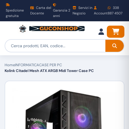
Carta del
Servizi in
338
Spedizione
Garanzia 2
Docente
Negozio
Account
887 4507
gratuita
anni
Home
INFORMATICA
CASE PER PC
Kolink Citadel Mesh ATX ARGB Midi Tower Case PC