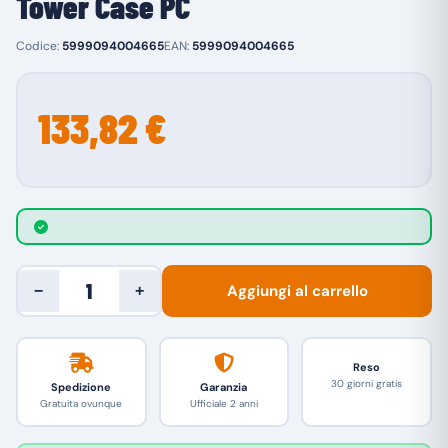
Tower Case PC
Codice:
5999094004665
EAN:
5999094004665
133,82 €
Aggiungi al carrello
−
+
Reso
30 giorni gratis
Spedizione
Garanzia
Gratuita ovunque
Ufficiale 2 anni