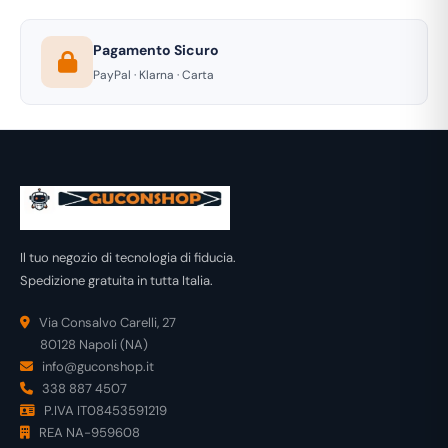
Pagamento Sicuro
PayPal · Klarna · Carta
Il tuo negozio di tecnologia di fiducia.
Spedizione gratuita in tutta Italia.
Via Consalvo Carelli, 27
80128 Napoli (NA)
info@guconshop.it
338 887 4507
P.IVA IT08453591219
REA NA-959608