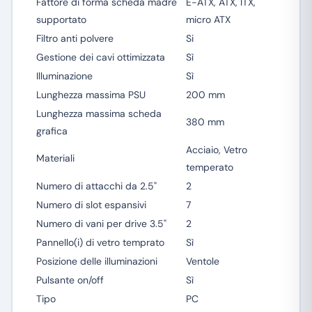
Fattore di forma scheda madre
E-ATX, ATX, ITX,
supportato
micro ATX
Filtro anti polvere
Si
Gestione dei cavi ottimizzata
Sì
Illuminazione
Sì
Lunghezza massima PSU
200 mm
Lunghezza massima scheda
380 mm
grafica
Acciaio, Vetro
Materiali
temperato
Numero di attacchi da 2.5"
2
Numero di slot espansivi
7
Numero di vani per drive 3.5"
2
Pannello(i) di vetro temprato
Sì
Posizione delle illuminazioni
Ventole
Pulsante on/off
Sì
Tipo
PC