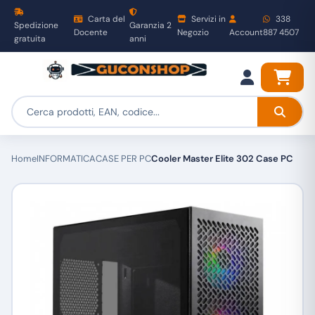
Carta del
Servizi in
338
Spedizione
Garanzia 2
Docente
Negozio
Account
887 4507
gratuita
anni
Home
INFORMATICA
CASE PER PC
Cooler Master Elite 302 Case PC