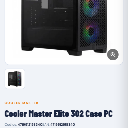
COOLER MASTER
Cooler Master Elite 302 Case PC
Codice:
4719512158340
EAN:
4719512158340