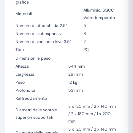
grafica
Alluminio, SGCC
Materiali
Vetro temperato
Numero di attacchi da 2.5"
5
Numero di slot espansivi
8
Numero di vani per drive 3.5"
2
Tipo
PC
Dimensioni e peso
Altezza
544 mm
Larghezza
261 mm
Peso
12 kg
Profondità
531 mm
Raffreddamento
3 x 120 mm / 2 x 140 mm
Diametri delle ventole
/ 2 x 180 mm / 1 x 200
superiori supportati
mm
3 x 120 mm / 3 x 140 mm
Diametro delle ventole