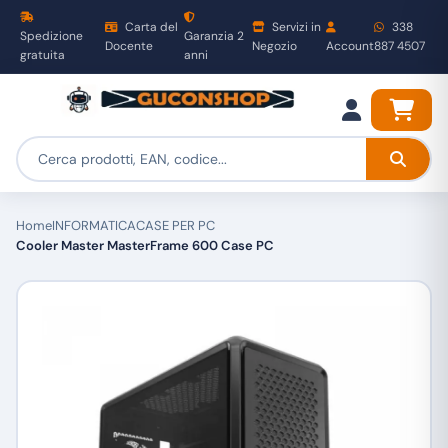
Carta del
Servizi in
338
Spedizione
Garanzia 2
Docente
Negozio
Account
887 4507
gratuita
anni
Home
INFORMATICA
CASE PER PC
Cooler Master MasterFrame 600 Case PC