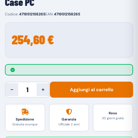
Case PC
Codice:
4719512158265
EAN:
4719512158265
254,60 €
Aggiungi al carrello
−
+
Reso
30 giorni gratis
Spedizione
Garanzia
Gratuita ovunque
Ufficiale 2 anni