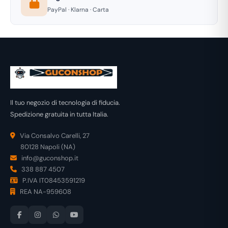
PayPal · Klarna · Carta
Il tuo negozio di tecnologia di fiducia.
Spedizione gratuita in tutta Italia.
Via Consalvo Carelli, 27
80128 Napoli (NA)
info@guconshop.it
338 887 4507
P.IVA IT08453591219
REA NA-959608