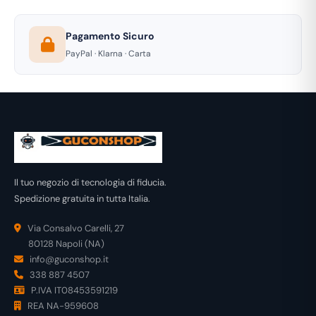
Pagamento Sicuro
PayPal · Klarna · Carta
Il tuo negozio di tecnologia di fiducia.
Spedizione gratuita in tutta Italia.
Via Consalvo Carelli, 27
80128 Napoli (NA)
info@guconshop.it
338 887 4507
P.IVA IT08453591219
REA NA-959608