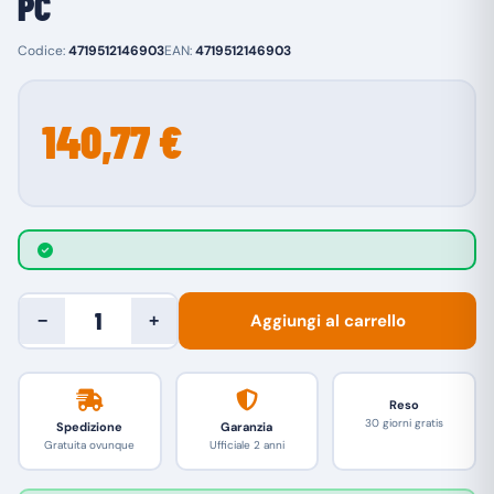
PC
Codice:
4719512146903
EAN:
4719512146903
140,77 €
Aggiungi al carrello
−
+
Reso
30 giorni gratis
Spedizione
Garanzia
Gratuita ovunque
Ufficiale 2 anni