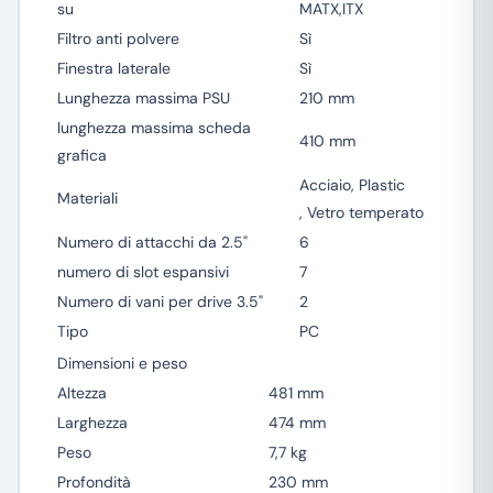
su
MATX,ITX
Filtro anti polvere
Sì
Finestra laterale
Sì
Lunghezza massima PSU
210 mm
lunghezza massima scheda
410 mm
grafica
Acciaio, Plastic
Materiali
, Vetro temperato
Numero di attacchi da 2.5"
6
numero di slot espansivi
7
Numero di vani per drive 3.5"
2
Tipo
PC
Dimensioni e peso
Altezza
481 mm
Larghezza
474 mm
Peso
7,7 kg
Profondità
230 mm