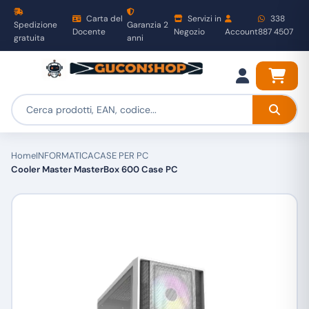
Carta del
Servizi in
338
Spedizione
Garanzia 2
Docente
Negozio
Account
887 4507
gratuita
anni
Home
INFORMATICA
CASE PER PC
Cooler Master MasterBox 600 Case PC