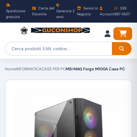
Carta del
Servizi in
338
Spedizione
Garanzia 2
Docente
Negozio
Account
887 4507
gratuita
anni
Home
INFORMATICA
CASE PER PC
MSI MAG Forge M100A Case PC