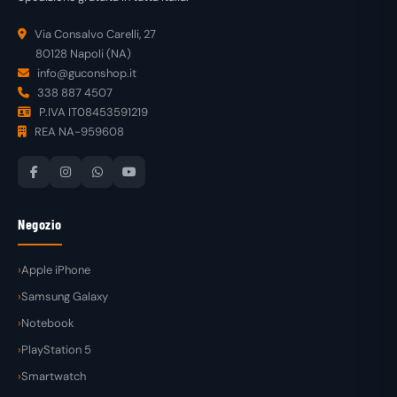
Via Consalvo Carelli, 27
80128 Napoli (NA)
info@guconshop.it
338 887 4507
P.IVA IT08453591219
REA NA-959608
Negozio
Apple iPhone
Samsung Galaxy
Notebook
PlayStation 5
Smartwatch