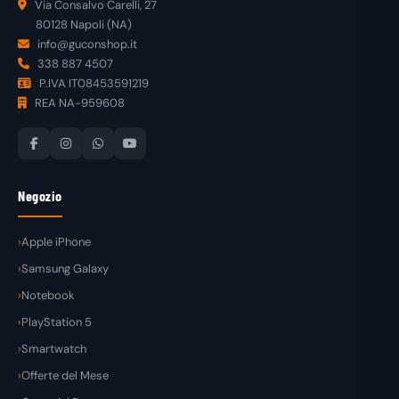
Via Consalvo Carelli, 27
80128 Napoli (NA)
info@guconshop.it
338 887 4507
P.IVA IT08453591219
REA NA-959608
Negozio
Apple iPhone
Samsung Galaxy
Notebook
PlayStation 5
Smartwatch
Offerte del Mese