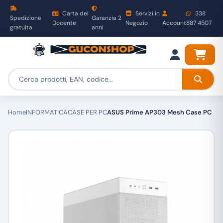
Carta del
Servizi in
338
Spedizione
Garanzia 2
Docente
Negozio
Account
887 4507
gratuita
anni
Home
INFORMATICA
CASE PER PC
ASUS Prime AP303 Mesh Case PC