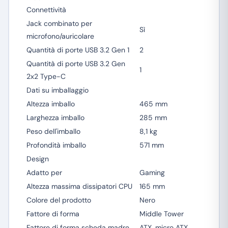
Connettività
Jack combinato per
Sì
microfono/auricolare
Quantità di porte USB 3.2 Gen 1
2
Quantità di porte USB 3.2 Gen
1
2x2 Type-C
Dati su imballaggio
Altezza imballo
465 mm
Larghezza imballo
285 mm
Peso dell'imballo
8,1 kg
Profondità imballo
571 mm
Design
Adatto per
Gaming
Altezza massima dissipatori CPU
165 mm
Colore del prodotto
Nero
Fattore di forma
Middle Tower
Fattore di forma scheda madre
ATX, micro ATX,