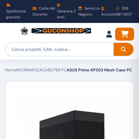
Carta del
Servizi in
338
Spedizione
Garanzia 2
Docente
Negozio
Account
887 4507
gratuita
anni
Home
INFORMATICA
CASE PER PC
ASUS Prime AP303 Mesh Case PC