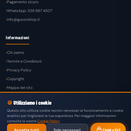
Pagamento sicuro
WhatsApp: 338 887 4507
info@guconshop.it
Informazioni
Chi siamo
Termini e Condizioni
Privacy Policy
Copyright
Mappa del sito
🍪
Utilizziamo i cookie
Questo sito utilizza cookie tecnici necessari al funzionamento e cookie
analitici per migliorare la tua esperienza. Per maggiori informazioni
© 2026
GuconShop
di Guglielmo Conte — Tutti i diritti riservati.
consulta la nostra
Cookie Policy
.
VISA
MASTERCARD
PAYPAL
KLARNA
SATISPAY
Accetta tutti
Solo necessari
Chiedi a MAX