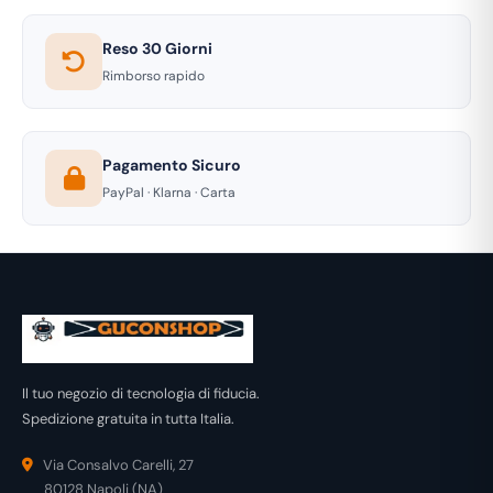
Reso 30 Giorni
Rimborso rapido
Pagamento Sicuro
PayPal · Klarna · Carta
Il tuo negozio di tecnologia di fiducia.
Spedizione gratuita in tutta Italia.
Via Consalvo Carelli, 27
80128 Napoli (NA)