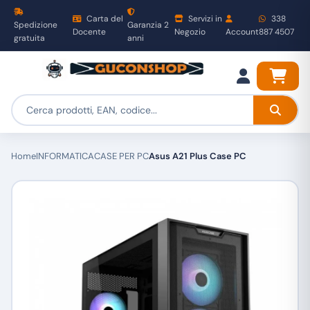
Carta del
Servizi in
338
Spedizione
Garanzia 2
Docente
Negozio
Account
887 4507
gratuita
anni
Home
INFORMATICA
CASE PER PC
Asus A21 Plus Case PC