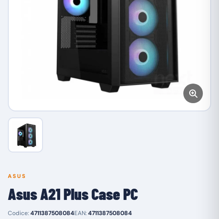
ASUS
Asus A21 Plus Case PC
Codice:
4711387508084
EAN:
4711387508084