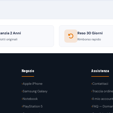
anzia 2 Anni
Reso 30 Giorni
otti originali
Rimborso rapido
Negozio
Assistenza
Apple iPhone
Contattaci
Samsung Galaxy
Traccia ordin
Notebook
Il mio accoun
PlayStation 5
FAQ — Domand