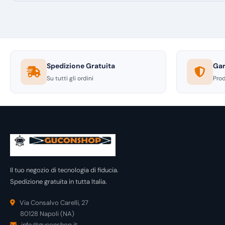
Spedizione Gratuita
Gar
Su tutti gli ordini
Prod
Il tuo negozio di tecnologia di fiducia.
Spedizione gratuita in tutta Italia.
Via Consalvo Carelli, 27
80128 Napoli (NA)
info@guconshop.it