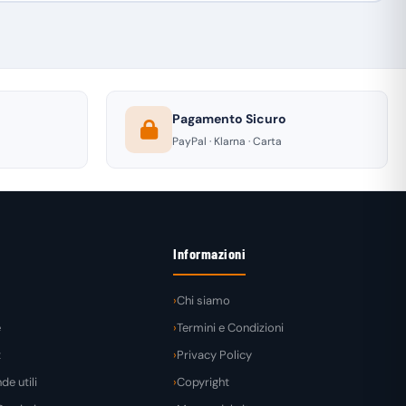
Pagamento Sicuro
PayPal · Klarna · Carta
Informazioni
Chi siamo
e
Termini e Condizioni
t
Privacy Policy
e utili
Copyright