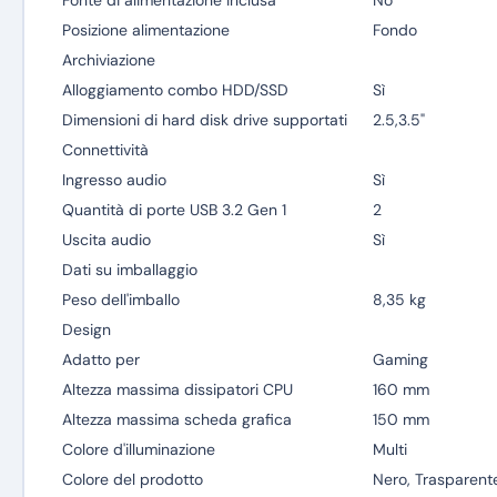
Fonte di alimentazione inclusa
No
Posizione alimentazione
Fondo
Archiviazione
Alloggiamento combo HDD/SSD
Sì
Dimensioni di hard disk drive supportati
2.5,3.5"
Connettività
Ingresso audio
Sì
Quantità di porte USB 3.2 Gen 1
2
Uscita audio
Sì
Dati su imballaggio
Peso dell'imballo
8,35 kg
Design
Adatto per
Gaming
Altezza massima dissipatori CPU
160 mm
Altezza massima scheda grafica
150 mm
Colore d'illuminazione
Multi
Colore del prodotto
Nero, Trasparent