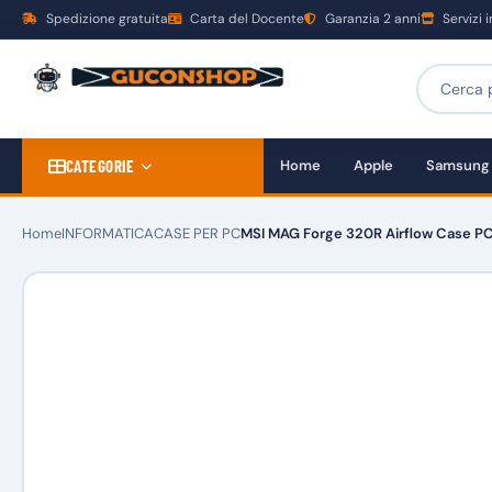
Spedizione gratuita
Carta del Docente
Garanzia 2 anni
Servizi 
CATEGORIE
Home
Apple
Samsung
Home
INFORMATICA
CASE PER PC
MSI MAG Forge 320R Airflow Case P