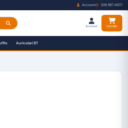
Account
338 887 4507
Account
Carrello
ffie
Auricolari BT