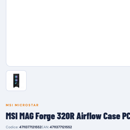
MSI MICROSTAR
MSI MAG Forge 320R Airflow Case P
Codice:
4711377121552
EAN:
4711377121552