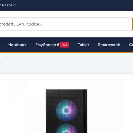
in Negozio
Notebook
PlayStation 5
Tablet
Smartwatch
Cu
HOT
C