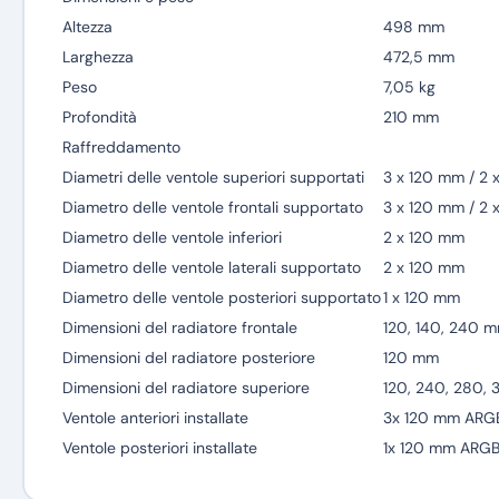
Altezza
498 mm
Larghezza
472,5 mm
Peso
7,05 kg
Profondità
210 mm
Raffreddamento
Diametri delle ventole superiori supportati
3 x 120 mm / 2 
Diametro delle ventole frontali supportato
3 x 120 mm / 2 
Diametro delle ventole inferiori
2 x 120 mm
Diametro delle ventole laterali supportato
2 x 120 mm
Diametro delle ventole posteriori supportato
1 x 120 mm
Dimensioni del radiatore frontale
120, 140, 240 
Dimensioni del radiatore posteriore
120 mm
Dimensioni del radiatore superiore
120, 240, 280,
Ventole anteriori installate
3x 120 mm AR
Ventole posteriori installate
1x 120 mm ARG