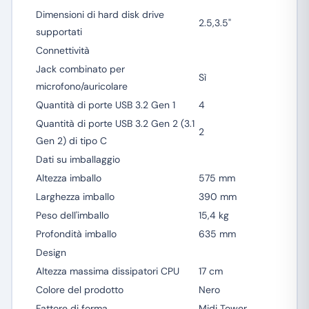
Dimensioni di hard disk drive
2.5,3.5"
supportati
Connettività
Jack combinato per
Sì
microfono/auricolare
Quantità di porte USB 3.2 Gen 1
4
Quantità di porte USB 3.2 Gen 2 (3.1
2
Gen 2) di tipo C
Dati su imballaggio
Altezza imballo
575 mm
Larghezza imballo
390 mm
Peso dell'imballo
15,4 kg
Profondità imballo
635 mm
Design
Altezza massima dissipatori CPU
17 cm
Colore del prodotto
Nero
Fattore di forma
Midi Tower