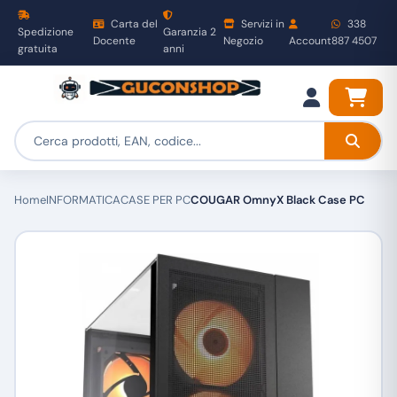
Carta del
Servizi in
338
Spedizione
Garanzia 2
Docente
Negozio
Account
887 4507
gratuita
anni
Home
INFORMATICA
CASE PER PC
COUGAR OmnyX Black Case PC