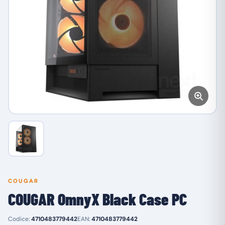
COUGAR
COUGAR OmnyX Black Case PC
Codice:
4710483779442
EAN:
4710483779442