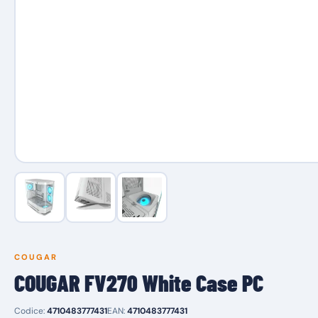
COUGAR
COUGAR FV270 White Case PC
Codice:
4710483777431
EAN:
4710483777431