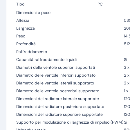
Tipo
PC
Dimensioni e peso
Altezza
53
Larghezza
26
Peso
14,
Profondità
51
Raffreddamento
Capacità raffreddamento liquidi
Sì
Diametri delle ventole superiori supportati
3 x
Diametro delle ventole inferiori supportato
2 x
Diametro delle ventole laterali supportato
2 x
Diametro delle ventole posteriori supportato
1 x
Dimensioni del radiatore laterale supportate
12
Dimensioni del radiatore posteriore supportate
12
Dimensioni del radiatore superiore supportate
12
Supporto per modulazione di larghezza di impulso (PWM)
Sì