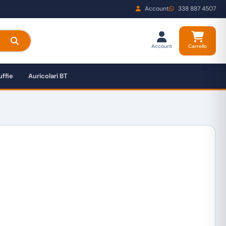
Account
338 887 4507
Account
Carrello
ffie
Auricolari BT