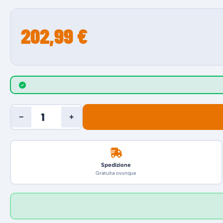
202,99 €
−
+
Spedizione
Gratuita ovunque