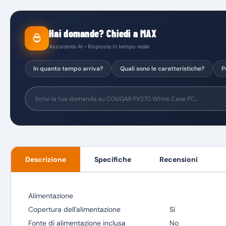
Hai domande? Chiedi a MAX
Assistente AI • Risposte in tempo reale
In quanto tempo arriva?
Quali sono le caratteristiche?
P
Descrizione
Specifiche
Recensioni
Alimentazione
Copertura dell'alimentazione
Sì
Fonte di alimentazione inclusa
No