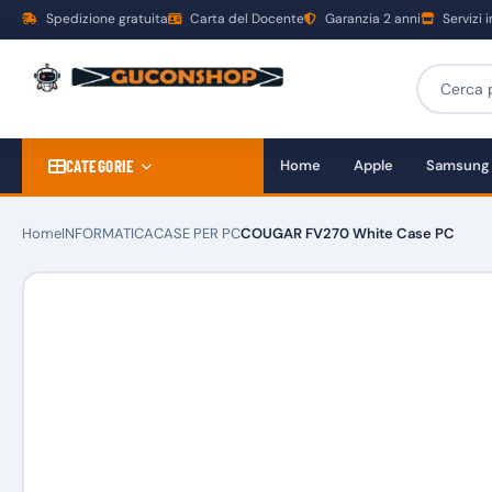
Spedizione gratuita
Carta del Docente
Garanzia 2 anni
Servizi 
CATEGORIE
Home
Apple
Samsung
Home
INFORMATICA
CASE PER PC
COUGAR FV270 White Case PC