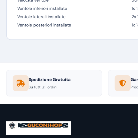
Velocità ventole
500
Ventole inferiori installate
1x
Ventole laterali installate
2x
Ventole posteriori installate
1x
Spedizione Gratuita
Gar
Su tutti gli ordini
Prod