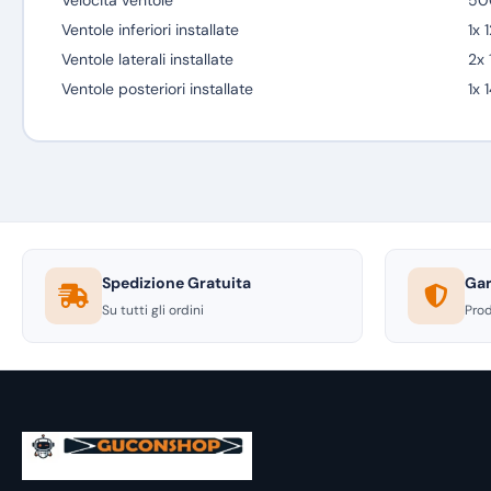
Velocità ventole
500
Ventole inferiori installate
1x
Ventole laterali installate
2x
Ventole posteriori installate
1x
Spedizione Gratuita
Gar
Su tutti gli ordini
Prod