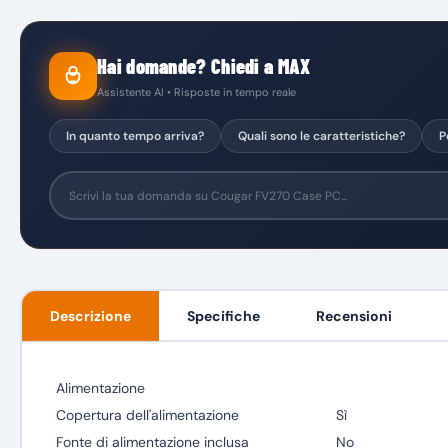
Hai domande? Chiedi a MAX
Assistente AI • Risposte in tempo reale
In quanto tempo arriva?
Quali sono le caratteristiche?
P
Descrizione
Specifiche
Recensioni
Alimentazione
Copertura dell'alimentazione
Sì
Fonte di alimentazione inclusa
No