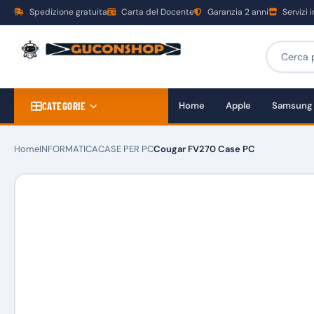
Spedizione gratuita
Carta del Docente
Garanzia 2 anni
Servizi 
CATEGORIE
Home
Apple
Samsung
Home
INFORMATICA
CASE PER PC
Cougar FV270 Case PC