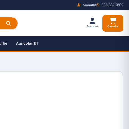
Account
338 887 4507
Account
Carrello
ffie
Auricolari BT