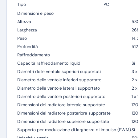
Tipo
PC
Dimensioni e peso
Altezza
53
Larghezza
26
Peso
14,
Profondità
51
Raffreddamento
Capacità raffreddamento liquidi
Sì
Diametri delle ventole superiori supportati
3 x
Diametro delle ventole inferiori supportato
2 x
Diametro delle ventole laterali supportato
2 x
Diametro delle ventole posteriori supportato
1 x
Dimensioni del radiatore laterale supportate
12
Dimensioni del radiatore posteriore supportate
12
Dimensioni del radiatore superiore supportate
12
Supporto per modulazione di larghezza di impulso (PWM)
Sì