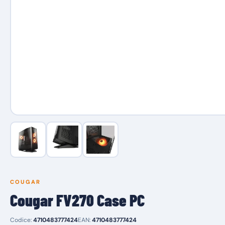
COUGAR
Cougar FV270 Case PC
Codice:
4710483777424
EAN:
4710483777424