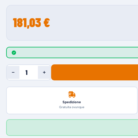
181,03 €
−
+
Spedizione
Gratuita ovunque