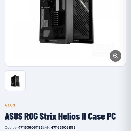
ASUS
ASUS ROG Strix Helios II Case PC
Codice:
4711636061193
EAN:
4711636061193