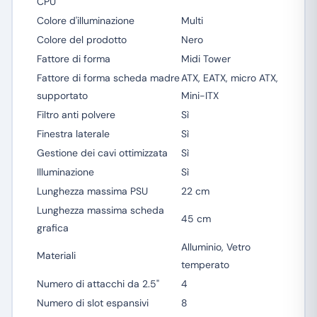
CPU
Colore d'illuminazione
Multi
Colore del prodotto
Nero
Fattore di forma
Midi Tower
Fattore di forma scheda madre
ATX, EATX, micro ATX,
supportato
Mini-ITX
Filtro anti polvere
Sì
Finestra laterale
Sì
Gestione dei cavi ottimizzata
Sì
Illuminazione
Sì
Lunghezza massima PSU
22 cm
Lunghezza massima scheda
45 cm
grafica
Alluminio, Vetro
Materiali
temperato
Numero di attacchi da 2.5"
4
Numero di slot espansivi
8