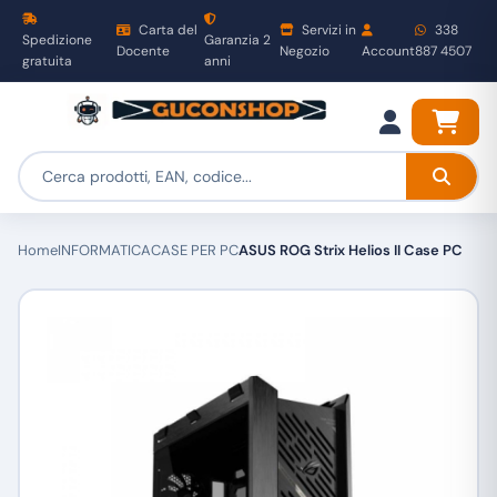
Carta del
Servizi in
338
Spedizione
Garanzia 2
Docente
Negozio
Account
887 4507
gratuita
anni
Home
INFORMATICA
CASE PER PC
ASUS ROG Strix Helios II Case PC