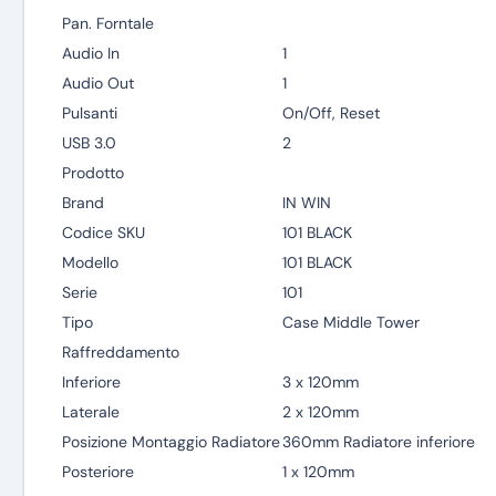
Pan. Forntale
Audio In
1
Audio Out
1
Pulsanti
On/Off, Reset
USB 3.0
2
Prodotto
Brand
IN WIN
Codice SKU
101 BLACK
Modello
101 BLACK
Serie
101
Tipo
Case Middle Tower
Raffreddamento
Inferiore
3 x 120mm
Laterale
2 x 120mm
Posizione Montaggio Radiatore
360mm Radiatore inferiore
Posteriore
1 x 120mm