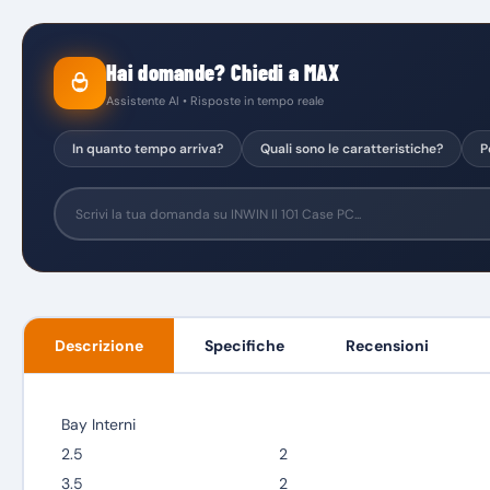
Hai domande? Chiedi a MAX
Assistente AI • Risposte in tempo reale
In quanto tempo arriva?
Quali sono le caratteristiche?
P
Descrizione
Specifiche
Recensioni
Bay Interni
2.5
2
3.5
2