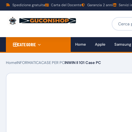
Spedizione gratuita
Carta del Docente
Garanzia 2 anni
Servizi 
CATEGORIE
Home
Apple
Samsung
Home
INFORMATICA
CASE PER PC
INWIN Il 101 Case PC