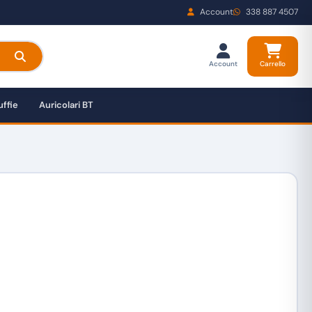
Account
338 887 4507
Account
Carrello
ffie
Auricolari BT