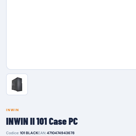
INWIN
INWIN Il 101 Case PC
Codice:
101 BLACK
EAN:
4710474943678