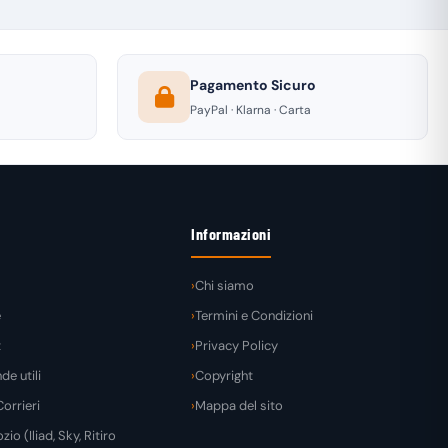
Pagamento Sicuro
PayPal · Klarna · Carta
Informazioni
Chi siamo
e
Termini e Condizioni
t
Privacy Policy
e utili
Copyright
orrieri
Mappa del sito
zio (Iliad, Sky, Ritiro