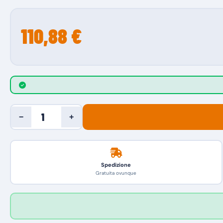
110,88 €
−
+
Spedizione
Gratuita ovunque