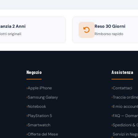
anzia 2 Anni
Reso 30 Giorni
otti originali
Rimborso rapido
Negozio
Assistenza
Apple iPhone
Contattaci
Samsung Galaxy
Traccia ordin
Notebook
Il mio accoun
PlayStation 5
FAQ — Domand
Smartwatch
Spedizioni & C
Offerte del Mese
Servizi in Nego