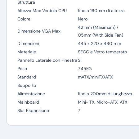
Struttura
Altezza Max Ventola CPU
fino a 160mm di altezza
Colore
Nero
421mm (Maximum) /
Dimensione VGA Max
05mm (With Side Fan)
Dimensioni
445 x 220 x 480 mm
Materiale
SECC e Vetro temperato
Pannello Laterale con Finestra
Si
Peso
7.45KG
Standard
mATX/minITX/ATX
Supporto
Alimentazione
fino a 200mm di lunghezza
Mainboard
Mini-ITX, Micro-ATX, ATX
Slot Espansione
7