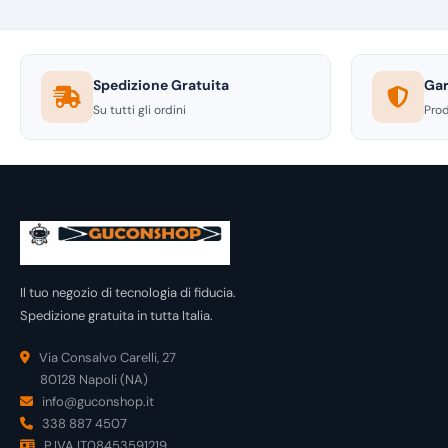
Spedizione Gratuita
Gar
Su tutti gli ordini
Prod
Il tuo negozio di tecnologia di fiducia.
Spedizione gratuita in tutta Italia.
Via Consalvo Carelli, 27
80128 Napoli (NA)
info@guconshop.it
338 887 4507
P.IVA IT08453591219