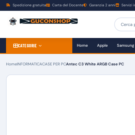
Spedizione gratuita
Carta del Docente
Garanzia 2 anni
Servizi 
CATEGORIE
Home
Apple
Samsung
Home
INFORMATICA
CASE PER PC
Antec C3 White ARGB Case PC