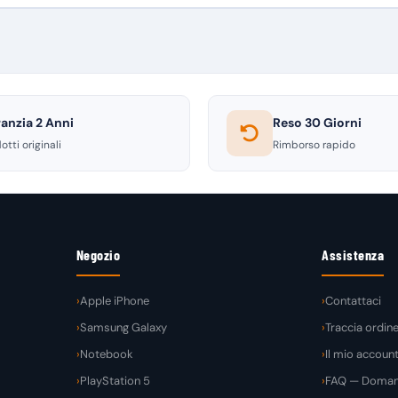
anzia 2 Anni
Reso 30 Giorni
otti originali
Rimborso rapido
Negozio
Assistenza
Apple iPhone
Contattaci
Samsung Galaxy
Traccia ordin
Notebook
Il mio accoun
PlayStation 5
FAQ — Domand