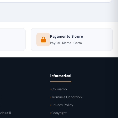
Pagamento Sicuro
PayPal · Klarna · Carta
Informazioni
Chi siamo
e
Termini e Condizioni
t
Privacy Policy
e utili
Copyright