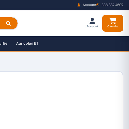
Account
338 887 4507
Account
Carrello
ffie
Auricolari BT