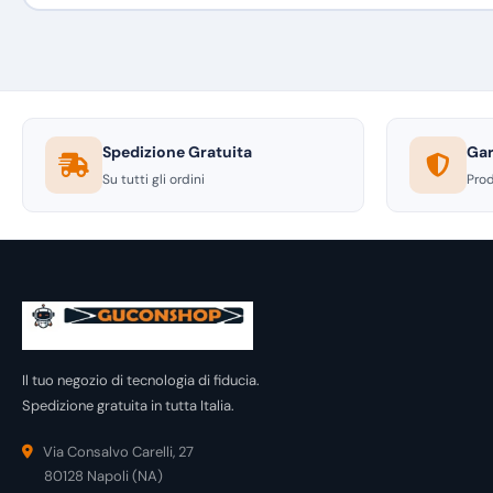
Spedizione Gratuita
Gar
Su tutti gli ordini
Prod
Il tuo negozio di tecnologia di fiducia.
Spedizione gratuita in tutta Italia.
Via Consalvo Carelli, 27
80128 Napoli (NA)