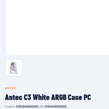
ANTEC
Antec C3 White ARGB Case PC
Codice:
0761345100328
EAN:
0761345100328