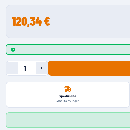
120,34 €
−
+
Spedizione
Gratuita ovunque