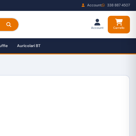
Account
338 887 4507
Account
Carrello
ffie
Auricolari BT