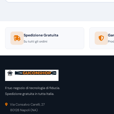
Spedizione Gratuita
Gar
Su tutti gli ordini
Prod
Il tuo negozio di tecnologia di fiducia.
Spedizione gratuita in tutta Italia.
Via Consalvo Carelli, 27
80128 Napoli (NA)