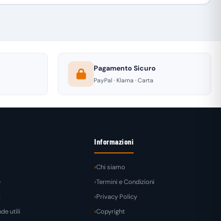
Pagamento Sicuro
PayPal · Klarna · Carta
Informazioni
Chi siamo
e
Termini e Condizioni
t
Privacy Policy
e utili
Copyright