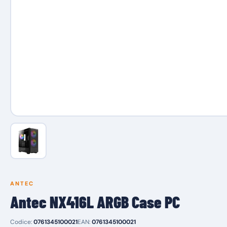
ANTEC
Antec NX416L ARGB Case PC
Codice:
0761345100021
EAN:
0761345100021