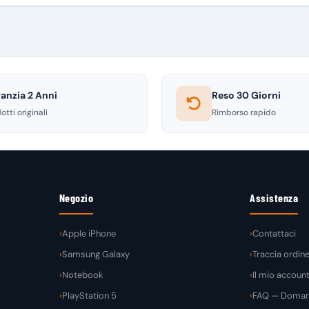
anzia 2 Anni
Reso 30 Giorni
otti originali
Rimborso rapido
Negozio
Assistenza
Apple iPhone
Contattaci
Samsung Galaxy
Traccia ordin
Notebook
Il mio accoun
PlayStation 5
FAQ — Domand