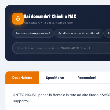
Hai domande? Chiedi a MAX
Assistente AI • Risposte in tempo reale
In quanto tempo arriva?
Quali sono le caratteristiche?
P
Descrizione
Specifiche
Recensioni
ANTEC NX416L, pannello frontale in rete ad alto flusso d&#39;
supporto|