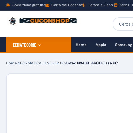
Spedizione gratuita
Carta del Docente
Garanzia 2 anni
Servizi 
CATEGORIE
Home
Apple
Samsung
Home
INFORMATICA
CASE PER PC
Antec NX416L ARGB Case PC