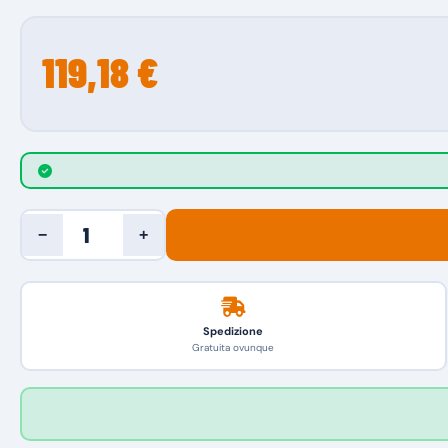
119,18 €
−
+
Spedizione
Gratuita ovunque