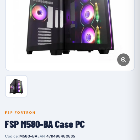
FSP FORTRON
FSP M580-BA Case PC
Codice:
M580-BA
EAN:
4711498480835