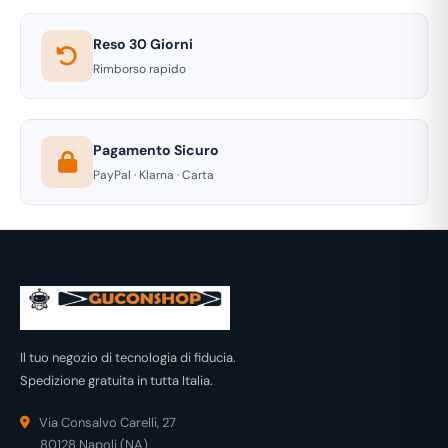
Reso 30 Giorni
Rimborso rapido
Pagamento Sicuro
PayPal · Klarna · Carta
Il tuo negozio di tecnologia di fiducia.
Spedizione gratuita in tutta Italia.
Via Consalvo Carelli, 27
80128 Napoli (NA)