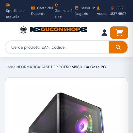
Carta del
Servizi in
338
Spedizione
Garanzia 2
Docente
Negozio
Account
887 4507
gratuita
anni
Home
INFORMATICA
CASE PER PC
FSP M580-BA Case PC