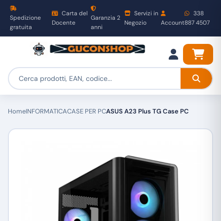
Carta del
Servizi in
338
Spedizione
Garanzia 2
Docente
Negozio
Account
887 4507
gratuita
anni
Home
INFORMATICA
CASE PER PC
ASUS A23 Plus TG Case PC