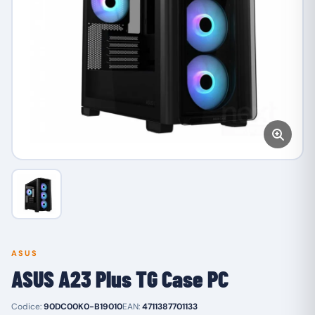
ASUS
ASUS A23 Plus TG Case PC
Codice:
90DC00K0-B19010
EAN:
4711387701133