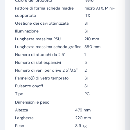
Colore del prodotto
Nero
Fattore di forma scheda madre
micro ATX, Mini-
supportato
ITX
Gestione dei cavi ottimizzata
Sì
Illuminazione
Sì
Lunghezza massima PSU
210 mm
Lunghezza massima scheda grafica
380 mm
Numero di attacchi da 2.5"
1
Numero di slot espansivi
5
Numero di vani per drive 2,5"/3.5"
2
Pannello(i) di vetro temprato
Sì
Pulsante on/off
Sì
Tipo
PC
Dimensioni e peso
Altezza
479 mm
Larghezza
220 mm
Peso
8,9 kg