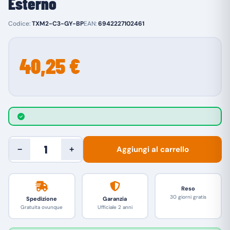
Esterno
Codice:
TXM2-C3-GY-BP
EAN:
6942227102461
40,25 €
Aggiungi al carrello
−
+
Reso
30 giorni gratis
Spedizione
Garanzia
Gratuita ovunque
Ufficiale 2 anni