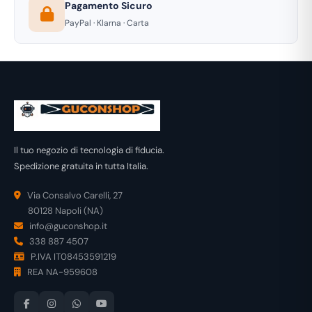
Pagamento Sicuro
PayPal · Klarna · Carta
Il tuo negozio di tecnologia di fiducia.
Spedizione gratuita in tutta Italia.
Via Consalvo Carelli, 27
80128 Napoli (NA)
info@guconshop.it
338 887 4507
P.IVA IT08453591219
REA NA-959608