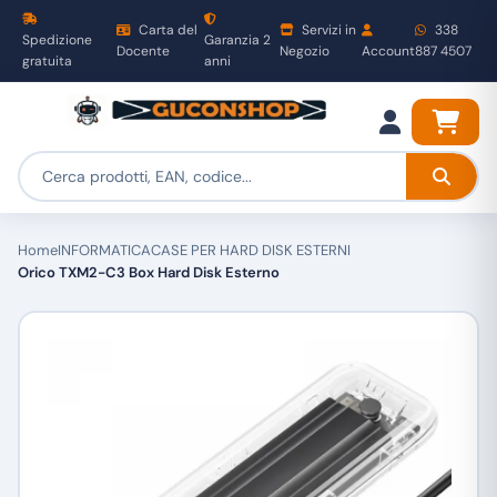
Carta del
Servizi in
338
Spedizione
Garanzia 2
Docente
Negozio
Account
887 4507
gratuita
anni
Home
INFORMATICA
CASE PER HARD DISK ESTERNI
Orico TXM2-C3 Box Hard Disk Esterno