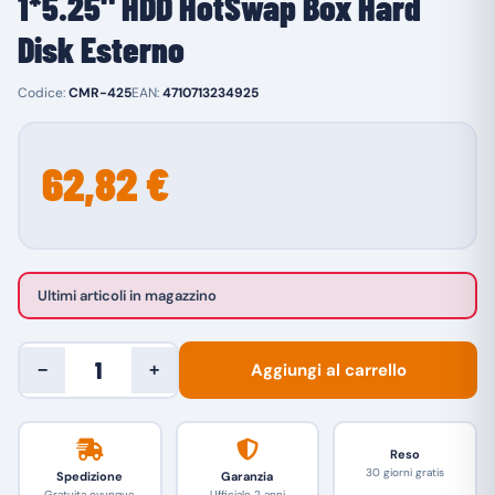
1*5.25" HDD HotSwap Box Hard
Disk Esterno
Codice:
CMR-425
EAN:
4710713234925
62,82 €
Ultimi articoli in magazzino
Aggiungi al carrello
−
+
Reso
30 giorni gratis
Spedizione
Garanzia
Gratuita ovunque
Ufficiale 2 anni