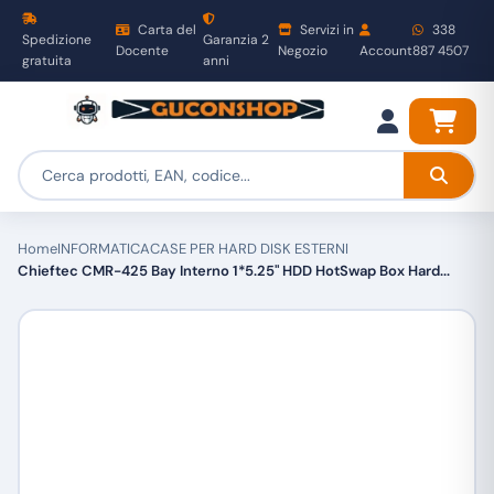
Carta del
Servizi in
338
Spedizione
Garanzia 2
Docente
Negozio
Account
887 4507
gratuita
anni
Home
INFORMATICA
CASE PER HARD DISK ESTERNI
Chieftec CMR-425 Bay Interno 1*5.25" HDD HotSwap Box Hard...