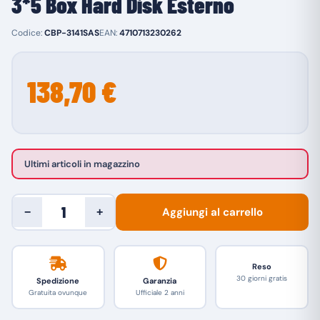
3*5 Box Hard Disk Esterno
Codice:
CBP-3141SAS
EAN:
4710713230262
138,70 €
Ultimi articoli in magazzino
Aggiungi al carrello
−
+
Reso
30 giorni gratis
Spedizione
Garanzia
Gratuita ovunque
Ufficiale 2 anni