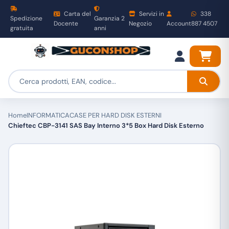
Carta del
Servizi in
338
Spedizione
Garanzia 2
Docente
Negozio
Account
887 4507
gratuita
anni
Home
INFORMATICA
CASE PER HARD DISK ESTERNI
Chieftec CBP-3141 SAS Bay Interno 3*5 Box Hard Disk Esterno