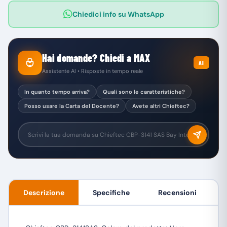
Chiedici info su WhatsApp
Hai domande? Chiedi a MAX
AI
Assistente AI • Risposte in tempo reale
In quanto tempo arriva?
Quali sono le caratteristiche?
Posso usare la Carta del Docente?
Avete altri Chieftec?
Descrizione
Specifiche
Recensioni