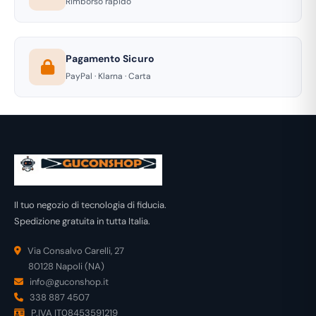
Rimborso rapido
Pagamento Sicuro
PayPal · Klarna · Carta
Il tuo negozio di tecnologia di fiducia.
Spedizione gratuita in tutta Italia.
Via Consalvo Carelli, 27
80128 Napoli (NA)
info@guconshop.it
338 887 4507
P.IVA IT08453591219