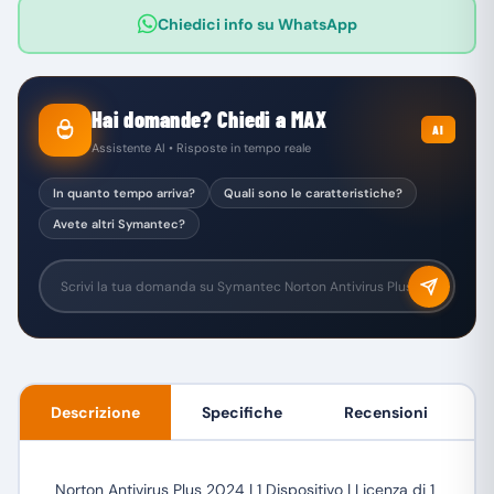
Chiedici info su WhatsApp
Hai domande? Chiedi a MAX
AI
Assistente AI • Risposte in tempo reale
In quanto tempo arriva?
Quali sono le caratteristiche?
Avete altri Symantec?
Descrizione
Specifiche
Recensioni
Norton Antivirus Plus 2024 | 1 Dispositivo | Licenza di 1