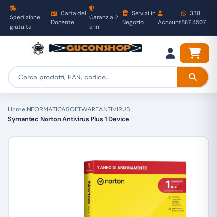
Carta del
Servizi in
338
Spedizione
Garanzia 2
Docente
Negozio
Account
887 4507
gratuita
anni
Home
INFORMATICA
SOFTWARE
ANTIVIRUS
Symantec Norton Antivirus Plus 1 Device