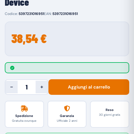
Device
Codice:
5397231016951
EAN:
5397231016951
38,54 €
Aggiungi al carrello
−
+
Reso
30 giorni gratis
Spedizione
Garanzia
Gratuita ovunque
Ufficiale 2 anni