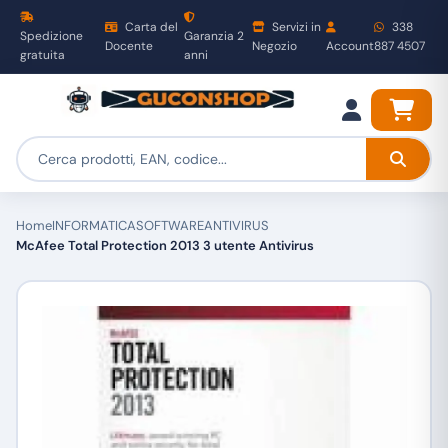
Carta del
Servizi in
338
Spedizione
Garanzia 2
Docente
Negozio
Account
887 4507
gratuita
anni
Home
INFORMATICA
SOFTWARE
ANTIVIRUS
McAfee Total Protection 2013 3 utente Antivirus