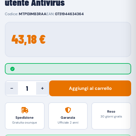
utente Antivirus
Codice:
MTP13IMB3RAA
EAN:
0731944634364
43,18 €
Aggiungi al carrello
−
+
Reso
30 giorni gratis
Spedizione
Garanzia
Gratuita ovunque
Ufficiale 2 anni