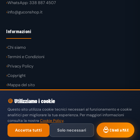
WhatsApp: 338 887 4507
info@guconshop.it
Informazioni
Chi siamo
Termini e Condizioni
Privacy Policy
Copyright
Mappa del sito
🍪
Utilizziamo i cookie
Questo sito utilizza cookie tecnici necessari al funzionamento e cookie
analitici per migliorare la tua esperienza. Per maggiori informazioni
© 2026
GuconShop
di Guglielmo Conte — Tutti i diritti riservati.
consulta la nostra
Cookie Policy
.
VISA
MASTERCARD
PAYPAL
KLARNA
SATISPAY
Accetta tutti
Solo necessari
Chiedi a MAX
BONIFICO