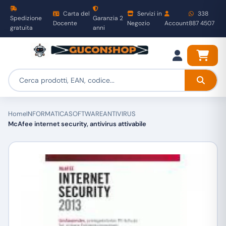
Carta del
Servizi in
338
Spedizione
Garanzia 2
Docente
Negozio
Account
887 4507
gratuita
anni
Home
INFORMATICA
SOFTWARE
ANTIVIRUS
McAfee internet security, antivirus attivabile