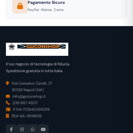
Pagamento Sicuro
PayPal · Klarna · Carta
Il tuo negozio di tecnologia di fiducia.
Spedizione gratuita in tutta Italia.
Via Consalvo Carelli, 27
80128 Napoli (NA)
info@guconshop.it
338 887 4507
P.IVA IT08453591219
REA NA-959608