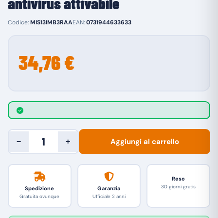
antivirus attivabile
Codice:
MIS13IMB3RAA
EAN:
0731944633633
34,76 €
Aggiungi al carrello
−
+
Reso
30 giorni gratis
Spedizione
Garanzia
Gratuita ovunque
Ufficiale 2 anni