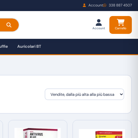
Account
338 887 4507
Account
Carrello
ffie
Auricolari BT