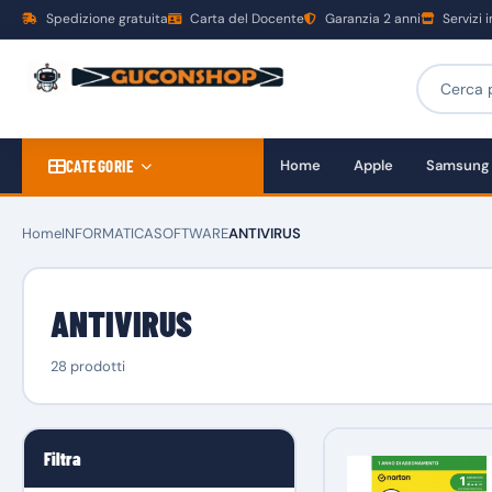
Spedizione gratuita
Carta del Docente
Garanzia 2 anni
Servizi 
CATEGORIE
Home
Apple
Samsung
Home
INFORMATICA
SOFTWARE
ANTIVIRUS
ANTIVIRUS
28 prodotti
Filtra