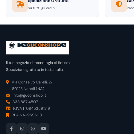
Spedizione Gratuita
Gar
Su tutti gli ordini
Prod
Il tuo negozio di tecnologia di fiducia.
Spedizione gratuita in tutta Italia.
Via Consalvo Carelli, 27
80128 Napoli (NA)
info@guconshop.it
338 887 4507
P.IVA IT08453591219
REA NA-959608