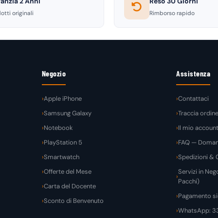
anzia 2 Anni
Reso 30 Giorni
otti originali
Rimborso rapido
Negozio
Assistenza
Apple iPhone
Contattaci
Samsung Galaxy
Traccia ordin
Notebook
Il mio accoun
PlayStation 5
FAQ — Domand
Smartwatch
Spedizioni & C
Offerte del Mese
Servizi in Nego
Pacchi)
Carta del Docente
Pagamento si
Sconto di Benvenuto
WhatsApp: 3