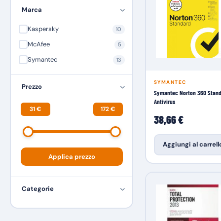
Marca
Kaspersky
10
McAfee
5
Symantec
13
SYMANTEC
Prezzo
Symantec Norton 360 Stan
Antivirus
31 €
172 €
38,66 €
Aggiungi al carrell
Applica prezzo
Categorie