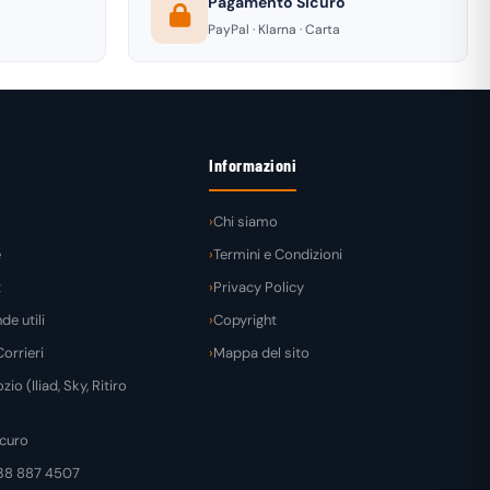
Pagamento Sicuro
PayPal · Klarna · Carta
Informazioni
Chi siamo
e
Termini e Condizioni
t
Privacy Policy
e utili
Copyright
orrieri
Mappa del sito
zio (Iliad, Sky, Ritiro
curo
38 887 4507