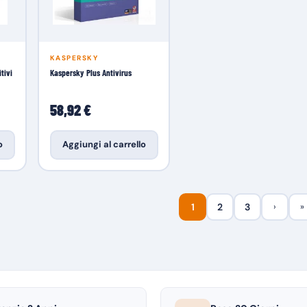
KASPERSKY
tivi
Kaspersky Plus Antivirus
58,92 €
o
Aggiungi al carrello
1
2
3
›
»