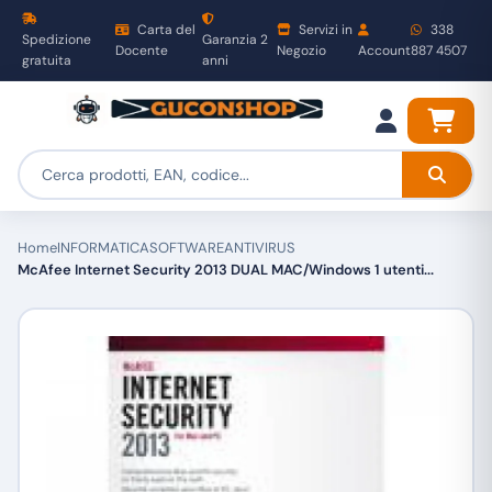
Carta del
Servizi in
338
Spedizione
Garanzia 2
Docente
Negozio
Account
887 4507
gratuita
anni
Home
INFORMATICA
SOFTWARE
ANTIVIRUS
McAfee Internet Security 2013 DUAL MAC/Windows 1 utenti...