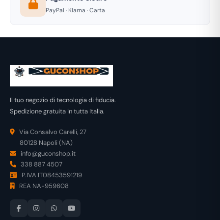
PayPal · Klarna · Carta
Il tuo negozio di tecnologia di fiducia.
Spedizione gratuita in tutta Italia.
Via Consalvo Carelli, 27
80128 Napoli (NA)
info@guconshop.it
338 887 4507
P.IVA IT08453591219
REA NA-959608