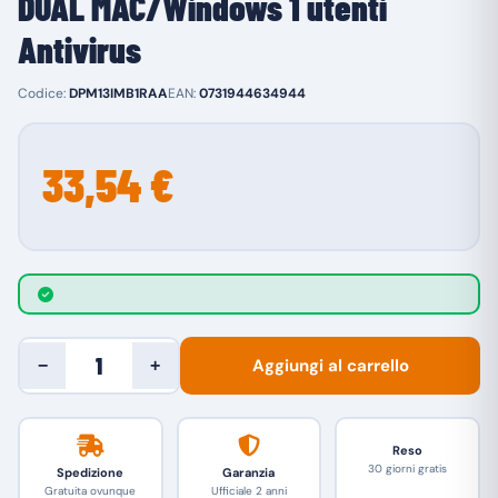
DUAL MAC/Windows 1 utenti
Antivirus
Codice:
DPM13IMB1RAA
EAN:
0731944634944
33,54 €
Aggiungi al carrello
−
+
Reso
30 giorni gratis
Spedizione
Garanzia
Gratuita ovunque
Ufficiale 2 anni