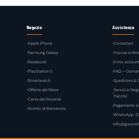
Negozio
Assistenza
Apple iPhone
Contattaci
Samsung Galaxy
Traccia ordin
Notebook
Il mio accoun
PlayStation 5
FAQ — Domand
Smartwatch
Spedizioni & C
Offerte del Mese
Servizi in Nego
Pacchi)
Carta del Docente
Pagamento si
Sconto di Benvenuto
WhatsApp: 3
info@guconsh