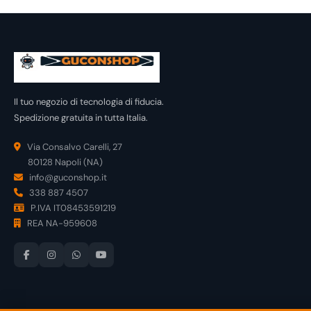
Il tuo negozio di tecnologia di fiducia.
Spedizione gratuita in tutta Italia.
Via Consalvo Carelli, 27
80128 Napoli (NA)
info@guconshop.it
338 887 4507
P.IVA IT08453591219
REA NA-959608