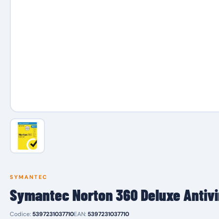
SYMANTEC
Symantec Norton 360 Deluxe Antivi
Codice:
5397231037710
EAN:
5397231037710