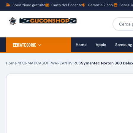
Spedizione gratuita
Carta del Docente
Garanzia 2 anni
Servizi 
CATEGORIE
Home
Apple
Samsung
Home
INFORMATICA
SOFTWARE
ANTIVIRUS
Symantec Norton 360 Deluxe