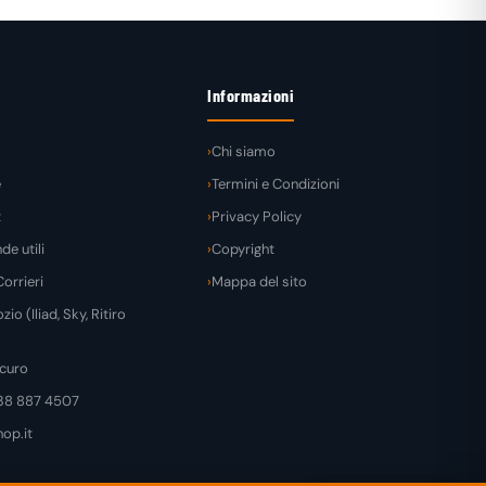
Informazioni
Chi siamo
e
Termini e Condizioni
t
Privacy Policy
e utili
Copyright
orrieri
Mappa del sito
zio (Iliad, Sky, Ritiro
curo
38 887 4507
op.it