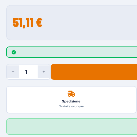
51,11 €
−
+
Spedizione
Gratuita ovunque