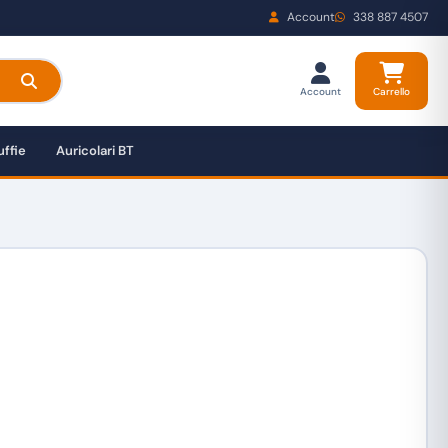
Account
338 887 4507
Account
Carrello
ffie
Auricolari BT