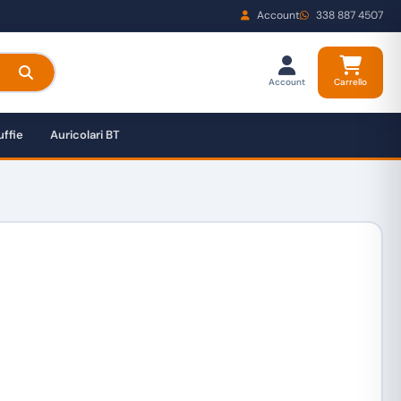
Account
338 887 4507
Account
Carrello
ffie
Auricolari BT