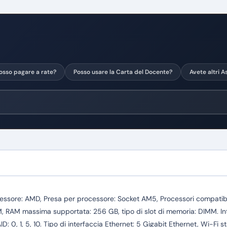
osso pagare a rate?
Posso usare la Carta del Docente?
Avete altri A
sore: AMD, Presa per processore: Socket AM5, Processori compatib
AM massima supportata: 256 GB, tipo di slot di memoria: DIMM. Interfa
ID: 0, 1, 5, 10. Tipo di interfaccia Ethernet: 5 Gigabit Ethernet, Wi-Fi 