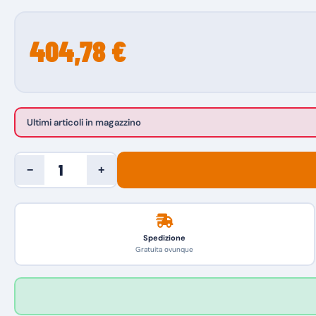
404,78 €
Ultimi articoli in magazzino
−
+
Spedizione
Gratuita ovunque