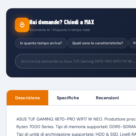
Hai domande? Chiedi a MAX
Assistente AI • Risposte in tempo reale
In quanto tempo arriva?
Quali sono le caratteristiche?
P
Descrizione
Specifiche
Recensioni
ASUS TUF GAMING X870-PRO WIFI7 W NEO. Produttore proces
Ryzen 7000 Series. Tipi di memoria supportati: DDR5-SDRAM, R
Tipi di unità di archiviazione supportate: HDD & SSD, Livelli RA