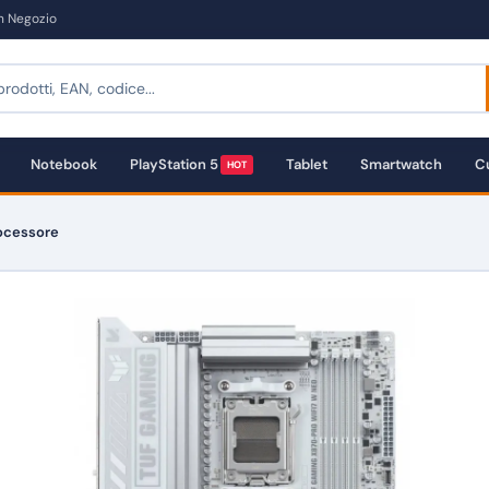
in Negozio
Notebook
PlayStation 5
Tablet
Smartwatch
Cu
HOT
ocessore