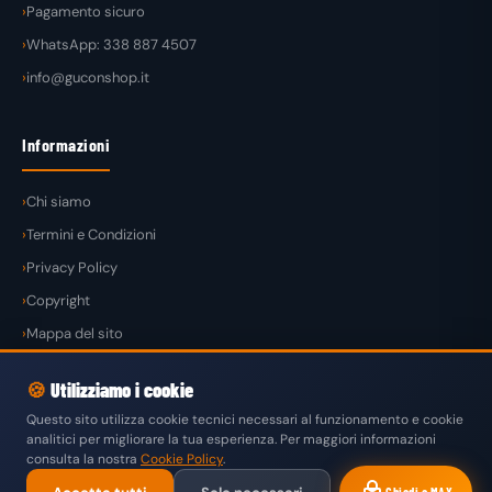
Pagamento sicuro
WhatsApp: 338 887 4507
info@guconshop.it
Informazioni
Chi siamo
Termini e Condizioni
Privacy Policy
Copyright
Mappa del sito
🍪
Utilizziamo i cookie
Questo sito utilizza cookie tecnici necessari al funzionamento e cookie
analitici per migliorare la tua esperienza. Per maggiori informazioni
© 2026
GuconShop
di Guglielmo Conte — Tutti i diritti riservati.
consulta la nostra
Cookie Policy
.
VISA
MASTERCARD
PAYPAL
KLARNA
SATISPAY
Chiedi a MAX