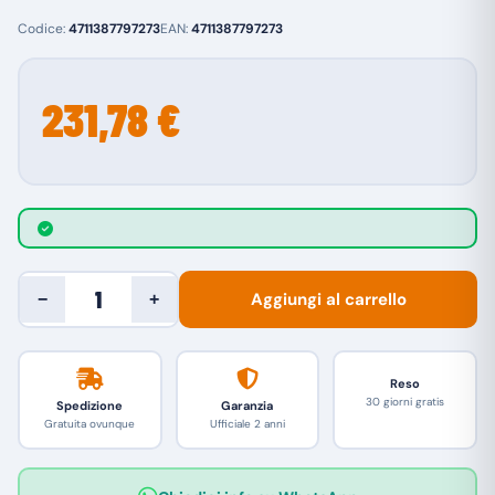
Codice:
4711387797273
EAN:
4711387797273
231,78 €
Aggiungi al carrello
−
+
Reso
30 giorni gratis
Spedizione
Garanzia
Gratuita ovunque
Ufficiale 2 anni