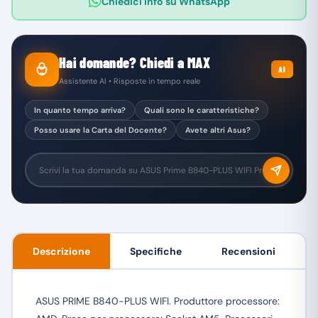
Chiedici info su WhatsApp
Hai domande? Chiedi a MAX
AI
Assistente AI • Risposte in tempo reale
In quanto tempo arriva?
Quali sono le caratteristiche?
Posso usare la Carta del Docente?
Avete altri Asus?
Descrizione
Specifiche
Recensioni
ASUS PRIME B840-PLUS WIFI. Produttore processore: