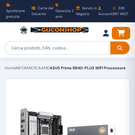
Carta del
Servizi in
338
Spedizione
Garanzia 2
Docente
Negozio
Account
887 4507
gratuita
anni
Home
INFORMATICA
AMD
ASUS Prime B840-PLUS WIFI Processore