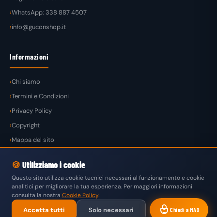
WhatsApp: 338 887 4507
info@guconshop.it
Informazioni
Chi siamo
Termini e Condizioni
Privacy Policy
Copyright
Mappa del sito
🍪
Utilizziamo i cookie
Questo sito utilizza cookie tecnici necessari al funzionamento e cookie
analitici per migliorare la tua esperienza. Per maggiori informazioni
© 2026
GuconShop
di Guglielmo Conte — Tutti i diritti riservati.
consulta la nostra
Cookie Policy
.
VISA
MASTERCARD
PAYPAL
KLARNA
SATISPAY
Accetta tutti
Solo necessari
Chiedi a MAX
BONIFICO