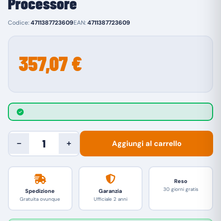
Processore
Codice:
4711387723609
EAN:
4711387723609
357,07 €
Aggiungi al carrello
−
+
Reso
30 giorni gratis
Spedizione
Garanzia
Gratuita ovunque
Ufficiale 2 anni