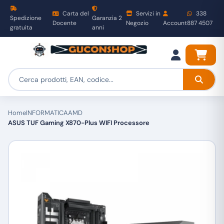
Carta del
Servizi in
338
Spedizione
Garanzia 2
Docente
Negozio
Account
887 4507
gratuita
anni
Home
INFORMATICA
AMD
ASUS TUF Gaming X870-Plus WIFI Processore