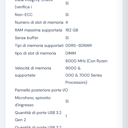
Sì
(verifica i
Non-ECC
Sì
Numero di slot di memoria
4
RAM massima supportata
192 GB
Senza buffer
Sì
Tipi di memoria supportati
DDR5-SDRAM
tipo di slot di memoria
DIMM
8000 MHz (Con Ryzen
Velocità di memoria
9000 &
supportate
000 & 7000 Series
Processors)
Pannello posteriore porte I/O
Microfono, spinotto
Sì
d'ingresso
Quantità di porte USB 3.2
1
Gen 2
Quantità di porte USB 3.2