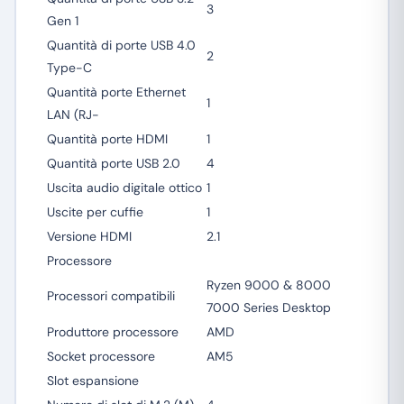
3
Gen 1
Quantità di porte USB 4.0
2
Type-C
Quantità porte Ethernet
1
LAN (RJ-
Quantità porte HDMI
1
Quantità porte USB 2.0
4
Uscita audio digitale ottico
1
Uscite per cuffie
1
Versione HDMI
2.1
Processore
Ryzen 9000 & 8000
Processori compatibili
7000 Series Desktop
Produttore processore
AMD
Socket processore
AM5
Slot espansione