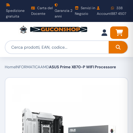
Carta del
Servizi in
338
Spedizione
Garanzia 2
Docente
Negozio
Account
887 4507
gratuita
anni
Home
INFORMATICA
AMD
ASUS Prime X870-P WIFI Processore