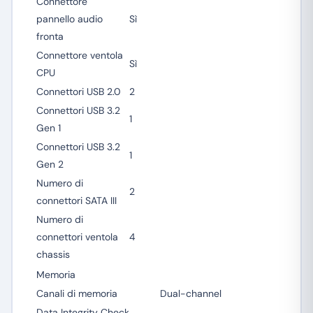
Connettore
pannello audio
Sì
fronta
Connettore ventola
Sì
CPU
Connettori USB 2.0
2
Connettori USB 3.2
1
Gen 1
Connettori USB 3.2
1
Gen 2
Numero di
2
connettori SATA III
Numero di
connettori ventola
4
chassis
Memoria
Canali di memoria
Dual-channel
Data Integrity Check