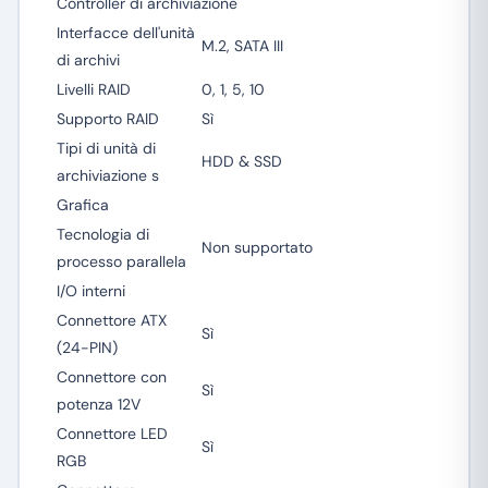
Controller di archiviazione
Interfacce dell'unità
M.2, SATA III
di archivi
Livelli RAID
0, 1, 5, 10
Supporto RAID
Sì
Tipi di unità di
HDD & SSD
archiviazione s
Grafica
Tecnologia di
Non supportato
processo parallela
I/O interni
Connettore ATX
Sì
(24-PIN)
Connettore con
Sì
potenza 12V
Connettore LED
Sì
RGB