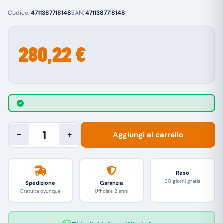
Codice:
4711387718148
EAN:
4711387718148
280,22 €
Aggiungi al carrello
−
+
Reso
30 giorni gratis
Spedizione
Garanzia
Gratuita ovunque
Ufficiale 2 anni