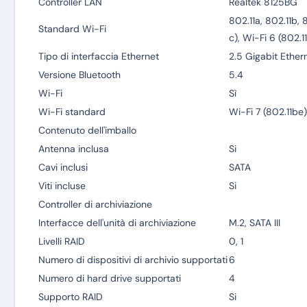
Controller LAN
Realtek 8125BG
802.11a, 802.11b, 
Standard Wi-Fi
c), Wi-Fi 6 (802.1
Tipo di interfaccia Ethernet
2.5 Gigabit Ether
Versione Bluetooth
5.4
Wi-Fi
Sì
Wi-Fi standard
Wi-Fi 7 (802.11be)
Contenuto dell'imballo
Antenna inclusa
Si
Cavi inclusi
SATA
Viti incluse
Si
Controller di archiviazione
Interfacce dell'unità di archiviazione
M.2, SATA III
Livelli RAID
0, 1
Numero di dispositivi di archivio supportati
6
Numero di hard drive supportati
4
Supporto RAID
Si