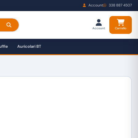
Account
338 887 4507
Account
Carrello
ffie
Auricolari BT