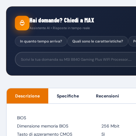
Hai domande? Chiedi a MAX
Assistente AI • Risposte in tempo reale
In quanto tempo arriva?
Quali sono le caratteristiche?
P
Descrizione
Specifiche
Recensioni
BIOS
Dimensione memoria BIOS
256 Mbit
Tasto di azzeramento CMOS
Sì