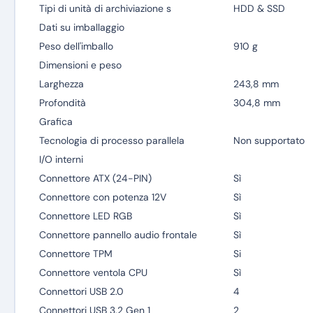
Tipi di unità di archiviazione s
HDD & SSD
Dati su imballaggio
Peso dell'imballo
910 g
Dimensioni e peso
Larghezza
243,8 mm
Profondità
304,8 mm
Grafica
Tecnologia di processo parallela
Non supportato
I/O interni
Connettore ATX (24-PIN)
Sì
Connettore con potenza 12V
Sì
Connettore LED RGB
Sì
Connettore pannello audio frontale
Sì
Connettore TPM
Si
Connettore ventola CPU
Sì
Connettori USB 2.0
4
Connettori USB 3.2 Gen 1
2