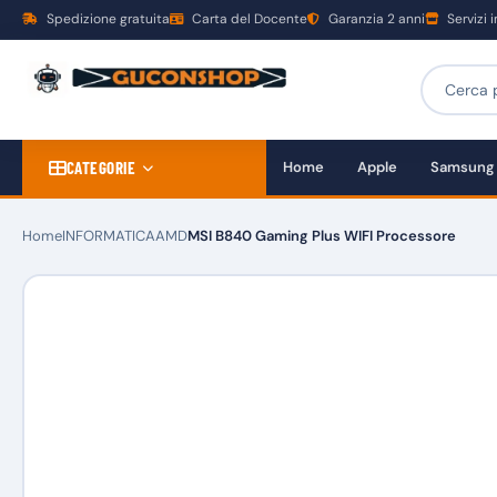
Spedizione gratuita
Carta del Docente
Garanzia 2 anni
Servizi 
CATEGORIE
Home
Apple
Samsung
Home
INFORMATICA
AMD
MSI B840 Gaming Plus WIFI Processore