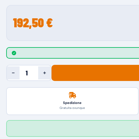
192,50 €
−
+
Spedizione
Gratuita ovunque