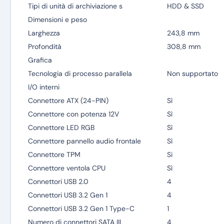
Tipi di unità di archiviazione s
HDD & SSD
Dimensioni e peso
Larghezza
243,8 mm
Profondità
308,8 mm
Grafica
Tecnologia di processo parallela
Non supportato
I/O interni
Connettore ATX (24-PIN)
Sì
Connettore con potenza 12V
Sì
Connettore LED RGB
Sì
Connettore pannello audio frontale
Sì
Connettore TPM
Si
Connettore ventola CPU
Sì
Connettori USB 2.0
4
Connettori USB 3.2 Gen 1
4
Connettori USB 3.2 Gen 1 Type-C
1
Numero di connettori SATA III
4