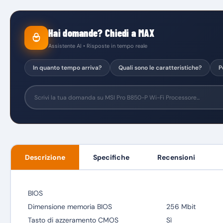
Hai domande? Chiedi a MAX
Assistente AI • Risposte in tempo reale
In quanto tempo arriva?
Quali sono le caratteristiche?
P
Descrizione
Specifiche
Recensioni
BIOS
Dimensione memoria BIOS
256 Mbit
Tasto di azzeramento CMOS
Sì