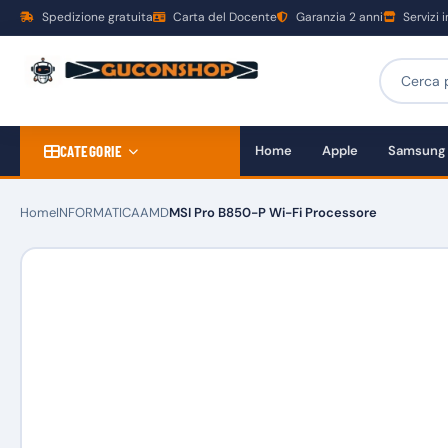
Spedizione gratuita
Carta del Docente
Garanzia 2 anni
Servizi 
CATEGORIE
Home
Apple
Samsung
Home
INFORMATICA
AMD
MSI Pro B850-P Wi-Fi Processore