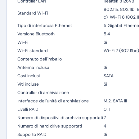
Controller LAN
Realtek 8126VB
802.11a, 802.11b, 
Standard Wi-Fi
c), Wi-Fi 6 (802.1
Tipo di interfaccia Ethernet
5 Gigabit Etherne
Versione Bluetooth
5.4
Wi-Fi
Sì
Wi-Fi standard
Wi-Fi 7 (802.11be)
Contenuto dell'imballo
Antenna inclusa
Si
Cavi inclusi
SATA
Viti incluse
Si
Controller di archiviazione
Interfacce dell'unità di archiviazione
M.2, SATA III
Livelli RAID
0, 1
Numero di dispositivi di archivio supportati
7
Numero di hard drive supportati
4
Supporto RAID
Si