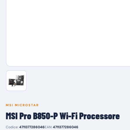
MSI MICROSTAR
MSI Pro B850-P Wi-Fi Processore
Codice:
4711377286046
EAN:
4711377286046