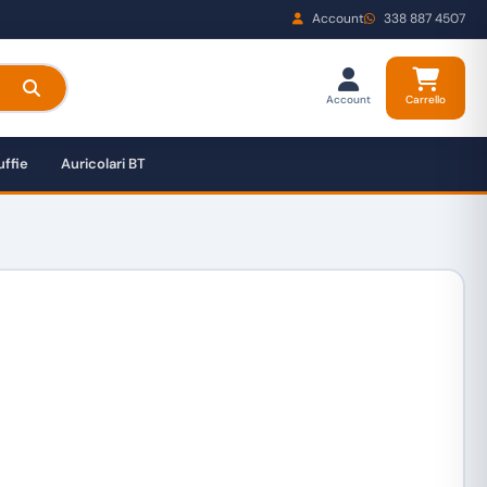
Account
338 887 4507
Account
Carrello
ffie
Auricolari BT