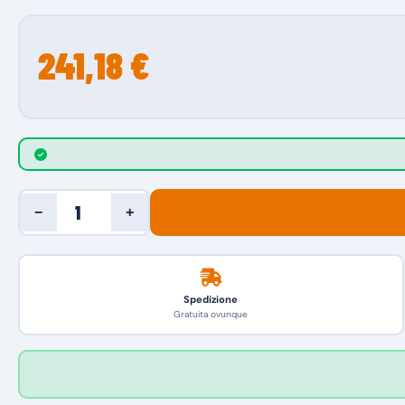
241,18 €
−
+
Spedizione
Gratuita ovunque