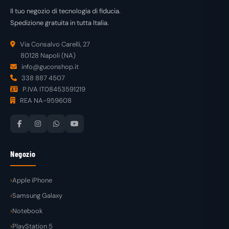
Il tuo negozio di tecnologia di fiducia.
Spedizione gratuita in tutta Italia.
Via Consalvo Carelli, 27
80128 Napoli (NA)
info@guconshop.it
338 887 4507
P.IVA IT08453591219
REA NA-959608
Negozio
Apple iPhone
Samsung Galaxy
Notebook
PlayStation 5