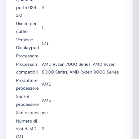
porte USB
4
2.0
Uscite per
1
cuffie
Versione
1.4b
Displayport
Processore
Processori
AMD Ryzen 7000 Series, AMD Ryzen
compatibili
8000 Series, AMD Ryzen 9000 Series
Produttore
AMD
processore
Socket
AM5
processore
Slot espansione
Numero di
slot di M.2
3
(M)