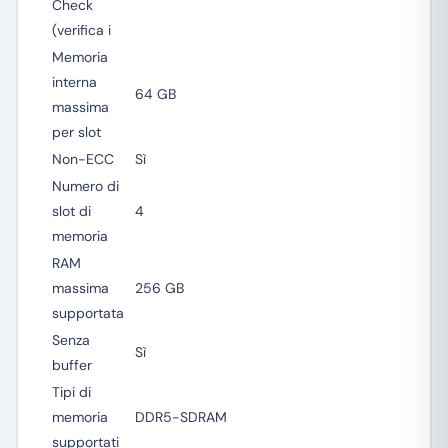
Check
(verifica i
Memoria
interna
64 GB
massima
per slot
Non-ECC
Sì
Numero di
slot di
4
memoria
RAM
massima
256 GB
supportata
Senza
Sì
buffer
Tipi di
memoria
DDR5-SDRAM
supportati