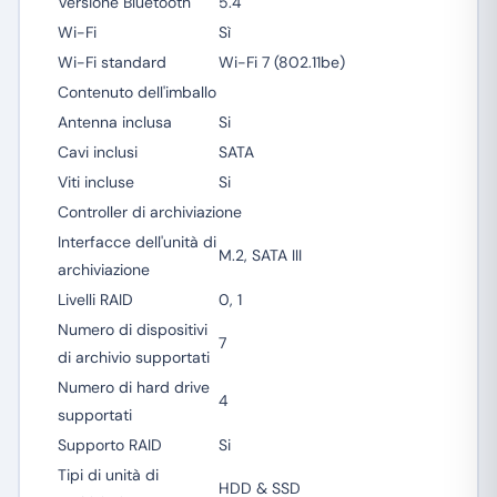
Versione Bluetooth
5.4
Wi-Fi
Sì
Wi-Fi standard
Wi-Fi 7 (802.11be)
Contenuto dell'imballo
Antenna inclusa
Si
Cavi inclusi
SATA
Viti incluse
Si
Controller di archiviazione
Interfacce dell'unità di
M.2, SATA III
archiviazione
Livelli RAID
0, 1
Numero di dispositivi
7
di archivio supportati
Numero di hard drive
4
supportati
Supporto RAID
Si
Tipi di unità di
HDD & SSD