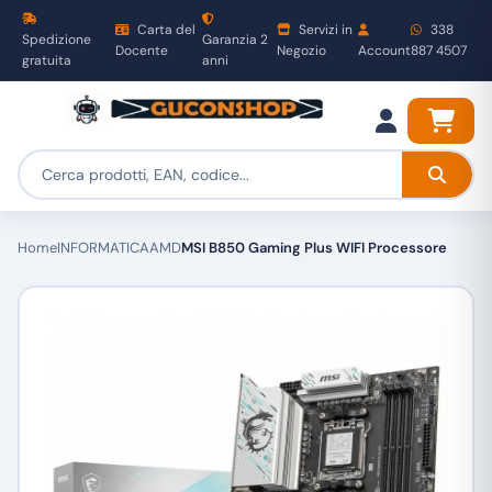
Carta del
Servizi in
338
Spedizione
Garanzia 2
Docente
Negozio
Account
887 4507
gratuita
anni
Home
INFORMATICA
AMD
MSI B850 Gaming Plus WIFI Processore