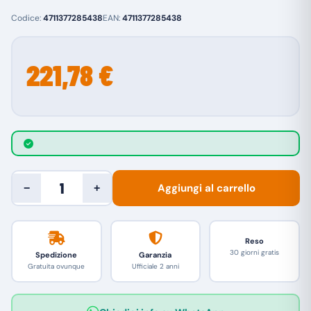
Codice:
4711377285438
EAN:
4711377285438
221,78 €
Aggiungi al carrello
−
+
Reso
30 giorni gratis
Spedizione
Garanzia
Gratuita ovunque
Ufficiale 2 anni